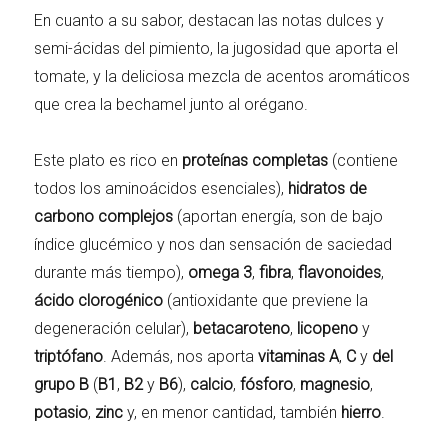
En cuanto a su sabor, destacan las notas dulces y
semi-ácidas del pimiento, la jugosidad que aporta el
tomate, y la deliciosa mezcla de acentos aromáticos
que crea la bechamel junto al orégano.
Este plato es rico en
proteínas completas
(contiene
todos los aminoácidos esenciales),
hidratos de
carbono complejos
(aportan energía, son de bajo
índice glucémico y nos dan sensación de saciedad
durante más tiempo),
omega 3
,
fibra
,
flavonoides
,
ácido clorogénico
(antioxidante que previene la
degeneración celular),
betacaroteno
,
licopeno
y
triptófano
. Además, nos aporta
vitaminas A
,
C
y
del
grupo B
(
B1
,
B2
y
B6
),
calcio
,
fósforo
,
magnesio
,
potasio
,
zinc
y, en menor cantidad, también
hierro
.