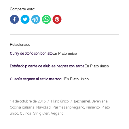
Comparte esto:
Relacionado
En Plato único
Curry de otoño con boniato
En Plato único
Estofado picante de alubias negras con arroz
En Plato único
Cuscús vegano al estilo marroquí
Publicado
Categorías
Etiquetas
14 de octubre de 2016
Plato único
Bechamel
,
Berenjena
,
el
Cocina italiana
,
Navidad
,
Parmesano vegano
,
Pimiento
,
Plato
único
,
Quinoa
,
Sin gluten
,
Vegano