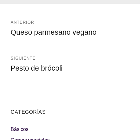
Navegación
de
ANTERIOR
entradas
Anterior
Queso parmesano vegano
SIGUIENTE
Siguiente
Pesto de brócoli
CATEGORÍAS
Básicos