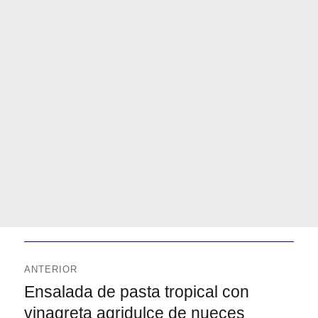
Navegación
de
ANTERIOR
entradas
Anterior
Ensalada de pasta tropical con
vinagreta agridulce de nueces