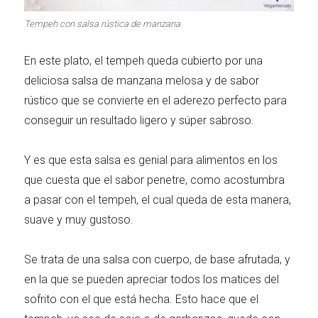
Carnes 2.0
Bella Italia
Tempeh con salsa rústica de manzana
En este plato, el tempeh queda cubierto por una
deliciosa salsa de manzana melosa y de sabor
rústico que se convierte en el aderezo perfecto para
La salsa ideal
Los imprescindibles
conseguir un resultado ligero y súper sabroso.
Y es que esta salsa es genial para alimentos en los
que cuesta que el sabor penetre, como acostumbra
a pasar con el tempeh, el cual queda de esta manera,
Días de fiesta
Cocina de invierno
suave y muy gustoso.
Se trata de una salsa con cuerpo, de base afrutada, y
en la que se pueden apreciar todos los matices del
sofrito con el que está hecha. Esto hace que el
Las mejores recetas
con calabaza