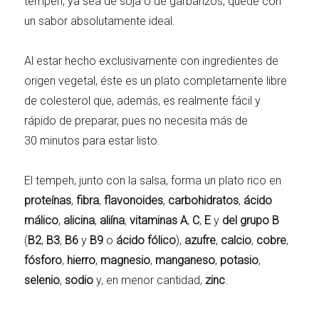
tempeh, ya sea de soja o de garbanzos, quede con
un sabor absolutamente ideal.
Al estar hecho exclusivamente con ingredientes de
origen vegetal, éste es un plato completamente libre
de colesterol que, además, es realmente fácil y
rápido de preparar, pues no necesita más de
30 minutos para estar listo.
El tempeh, junto con la salsa, forma un plato rico en
proteínas
,
fibra
,
flavonoides
,
carbohidratos
,
ácido
málico
,
alicina
,
aliína
,
vitaminas
A
,
C
,
E
y
del grupo B
(
B2
,
B3
,
B6
y
B9
o
ácido fólico
),
azufre
,
calcio
,
cobre
,
fósforo
,
hierro
,
magnesio
,
manganeso
,
potasio
,
selenio
,
sodio
y, en menor cantidad,
zinc
.