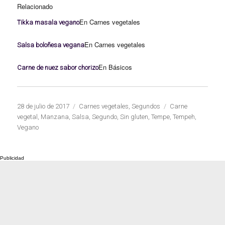
Relacionado
En Carnes vegetales
Tikka masala vegano
En Carnes vegetales
Salsa boloñesa vegana
En Básicos
Carne de nuez sabor chorizo
Publicado
Categorías
Etiquetas
28 de julio de 2017
Carnes vegetales
,
Segundos
Carne
el
vegetal
,
Manzana
,
Salsa
,
Segundo
,
Sin gluten
,
Tempe
,
Tempeh
,
Vegano