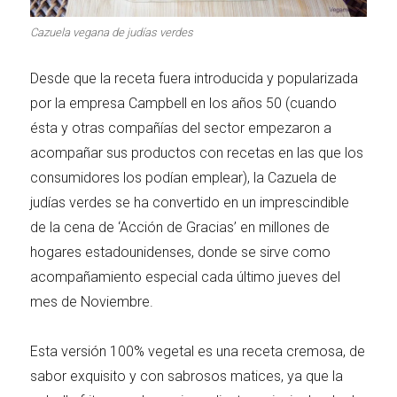
Carnes 2.0
Bella Italia
Cazuela vegana de judías verdes
Desde que la receta fuera introducida y popularizada
por la empresa Campbell en los años 50 (cuando
ésta y otras compañías del sector empezaron a
La salsa ideal
Los imprescindibles
acompañar sus productos con recetas en las que los
consumidores los podían emplear), la Cazuela de
judías verdes se ha convertido en un imprescindible
de la cena de ‘Acción de Gracias’ en millones de
hogares estadounidenses, donde se sirve como
Días de fiesta
Cocina de invierno
acompañamiento especial cada último jueves del
mes de Noviembre.
Esta versión 100% vegetal es una receta cremosa, de
Las mejores recetas
sabor exquisito y con sabrosos matices, ya que la
con calabaza