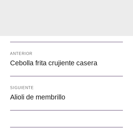
Navegación
de
ANTERIOR
entradas
Anterior
Cebolla frita crujiente casera
SIGUIENTE
Siguiente
Alioli de membrillo