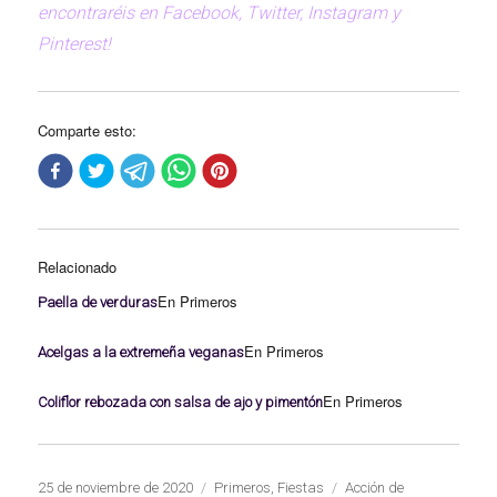
encontraréis en Facebook, Twitter, Instagram y
Pinterest!
Comparte esto:
Relacionado
En Primeros
Paella de verduras
En Primeros
Acelgas a la extremeña veganas
En Primeros
Coliflor rebozada con salsa de ajo y pimentón
Publicado
Categorías
Etiquetas
25 de noviembre de 2020
Primeros
,
Fiestas
Acción de