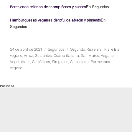
En Segundos
Berenjenas rellenas de champiñones y nueces
En
Hamburguesas veganas de tofu, calabacín y pimiento
Segundos
Publicado
Categorías
Etiquetas
24 de abril de 2021
Segundos
Segundo
,
Risi e Bisi
,
Risi e Bisi
el
vegano
,
Arroz
,
Guisantes
,
Cocina italiana
,
San Marco
,
Vegano
,
Vegetariano
,
Sin lácteos
,
Sin gluten
,
Sin lactosa
,
Parmesano
vegano