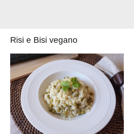
Primeros para
¡A dipear!
brillar
Risi e Bisi vegano
Segundos
irresistibles
Los más completos
Las Hamburguesas
más Top
Los más dulces