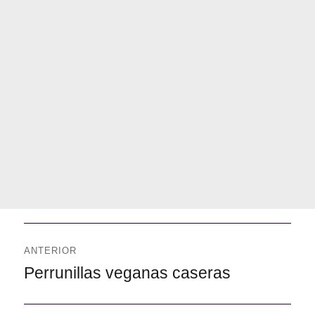
Navegación
de
ANTERIOR
entradas
Anterior
Perrunillas veganas caseras