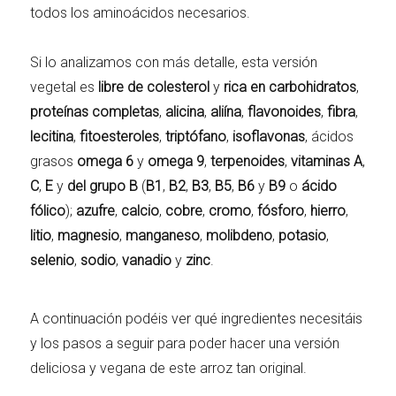
todos los aminoácidos necesarios.
Si lo analizamos con más detalle, esta versión
vegetal es
libre de colesterol
y
rica en carbohidratos
,
proteínas
completas
,
alicina
,
aliína
,
flavonoides
,
fibra
,
lecitina
,
fitoesteroles
,
triptófano
,
isoflavonas
, ácidos
grasos
omega 6
y
omega 9
,
terpenoides
,
vitaminas A
,
C
,
E
y
del grupo B
(
B1
,
B2
,
B3
,
B5
,
B6
y
B9
o
ácido
fólico
);
azufre
,
calcio
,
cobre
,
cromo
,
fósforo
,
hierro
,
litio
,
magnesio
,
manganeso
,
molibdeno
,
potasio
,
selenio
,
sodio
,
vanadio
y
zinc
.
A continuación podéis ver qué ingredientes necesitáis
y los pasos a seguir para poder hacer una versión
deliciosa y vegana de este arroz tan original.