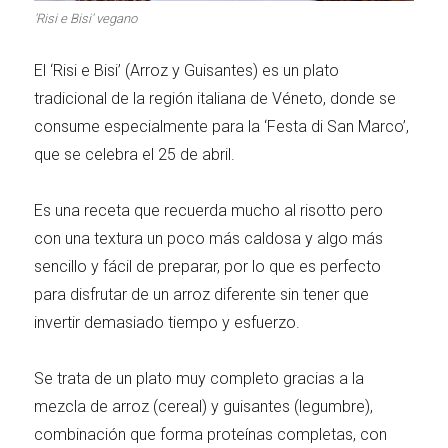
Carnes 2.0
Bella Italia
'Risi e Bisi' vegano
El ‘Risi e Bisi’ (Arroz y Guisantes) es un plato
tradicional de la región italiana de Véneto, donde se
consume especialmente para la ‘Festa di San Marco’,
La salsa ideal
Los imprescindibles
que se celebra el 25 de abril.
Es una receta que recuerda mucho al risotto pero
con una textura un poco más caldosa y algo más
sencillo y fácil de preparar, por lo que es perfecto
para disfrutar de un arroz diferente sin tener que
Días de fiesta
Cocina de invierno
invertir demasiado tiempo y esfuerzo.
Se trata de un plato muy completo gracias a la
mezcla de arroz (cereal) y guisantes (legumbre),
Las mejores recetas
combinación que forma proteínas completas, con
con calabaza