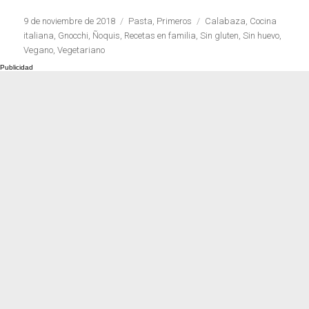
Cocina de invierno
con calabaza
Publicado
Categorías
Etiquetas
9 de noviembre de 2018
Pasta
,
Primeros
Calabaza
,
Cocina
el
italiana
,
Gnocchi
,
Ñoquis
,
Recetas en familia
,
Sin gluten
,
Sin huevo
,
Vegano
,
Vegetariano