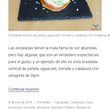
Ensalada vertical de patata, aguacate, tomate y calabaza con vinagreta de
Las ensaladas tienen la mala fama de ser aburridas,
pero hay algunas que son un verdadero espectáculo
para el gusto, y un ejemplo de ello es esta ensalada
vertical de patata, aguacate, tomate y calabaza con
vinagreta de Dijon.
«Ensalada vertical de patata, aguacate, 
Continuar leyendo
Publicado
Categorías
Etiquetas
8 de julio de 2016
Entrantes
Aguacate
,
Calabaza
,
Dijon
,
el
Ensalada
,
Entrante
,
Mostaza
,
Navidad
,
Patata
,
Recetas en