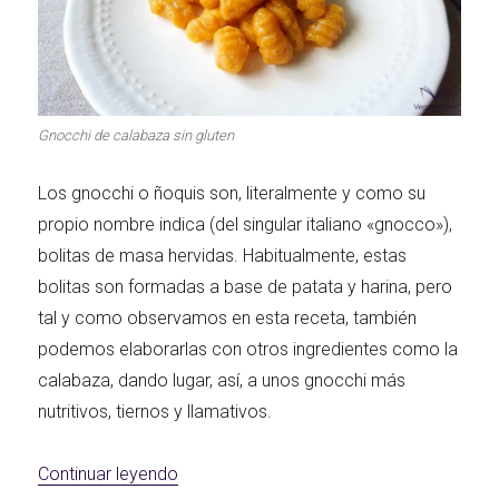
Segundos
Las Hamburguesas
irresistibles
Los más completos
más Top
Gnocchi de calabaza sin gluten
Los más dulces
Carnes 2.0
Bella Italia
Los gnocchi o ñoquis son, literalmente y como su
propio nombre indica
(del singular italiano «gnocco»)
,
bolitas de masa hervidas. Habitualmente, estas
bolitas son formadas a base de patata y harina, pero
tal y como observamos en esta receta, también
La salsa ideal
Los imprescindibles
Días de fiesta
podemos elaborarlas con otros ingredientes como la
calabaza, dando lugar, así, a unos gnocchi más
nutritivos, tiernos y llamativos.
«Gnocchi de calabaza sin gluten»
Continuar leyendo
Las mejores recetas