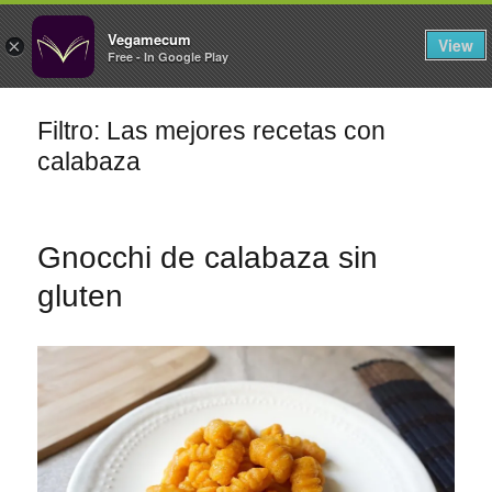
FILTROS
Vegamecum
View
×
Free - In Google Play
Especial 'Al aire libre'
Filtro: Las mejores recetas con
calabaza
Ensaladas de
🎉 Sant Joan 🎉
legumbres
Gnocchi de calabaza sin
gluten
Primeros para
Cocina en Familia
¡A dipear!
brillar