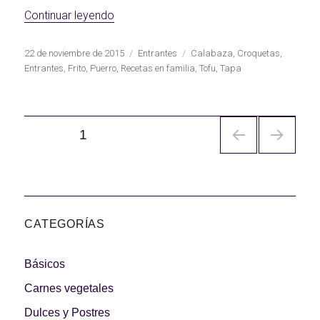
«Croquetas de calabaza, puerro y tofu»
Continuar leyendo
Publicado
Categorías
Etiquetas
22 de noviembre de 2015
Entrantes
Calabaza
,
Croquetas
,
el
Entrantes
,
Frito
,
Puerro
,
Recetas en familia
,
Tofu
,
Tapa
Navegación
PÁGINA
1
de
entradas
CATEGORÍAS
Básicos
Carnes vegetales
Dulces y Postres