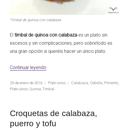
Timbal de quinoa con calabaza
El
timbal de quinoa con calabaza
es un plato sin
excesos y sin complicaciones, pero sobretodo es
una gran opción si queréis hacer un único plato.
«Timbal de quinoa con calabaza»
Continuar leyendo
Publicado
Categorías
Etiquetas
29 de enero de 2016
Plato único
Calabaza
,
Cebolla
,
Pimiento
,
el
Plato único
,
Quinoa
,
Timbal
Croquetas de calabaza,
puerro y tofu