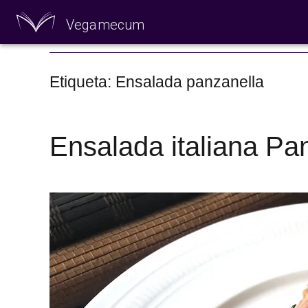
Vegamecum
Especial 'Al aire
Etiqueta: Ensalada panzanella
Ensalada italiana Pa
🎉 Sant Joan 🎉