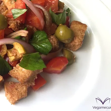
Las Hambu
stibles
Los más completos
más Top
La salsa ideal
Los impresc