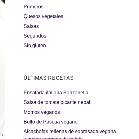
Primeros
rguesas
Quesos vegetales
Los más dulces
Salsas
Segundos
Sin gluten
ÚLTIMAS RECETAS
Ensalada italiana Panzanella
indibles
Días de fiesta
Salsa de tomate picante nepalí
Momos veganos
Bollo de Pascua vegano
Alcachofas rellenas de sobrasada vegana