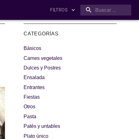
FILTROS
CATEGORÍAS
Básicos
Carnes vegetales
Dulces y Postres
Ensalada
amilia
¡A dipear!
Entrantes
Fiestas
Otros
Pasta
Patés y untables
Plato único