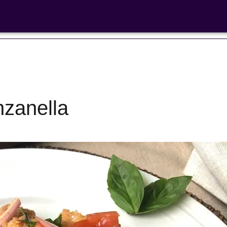
 libre'
nzanella
Ensaladas de
legumbres
Cocina en F