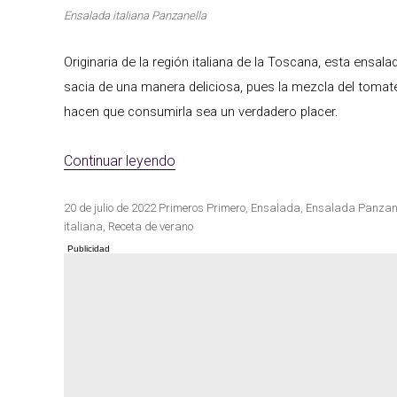
Ensalada italiana Panzanella
Originaria de la región italiana de la Toscana, esta ensa
Las mejores re
Cocina de invierno
con calabaza
sacia de una manera deliciosa, pues la mezcla del tomat
hacen que consumirla sea un verdadero placer.
«Ensalada italiana Panzanella»
Continuar leyendo
Publicado
Categorías
Etiquetas
20 de julio de 2022
Primeros
Primero
,
Ensalada
,
Ensalada Panzan
el
italiana
,
Receta de verano