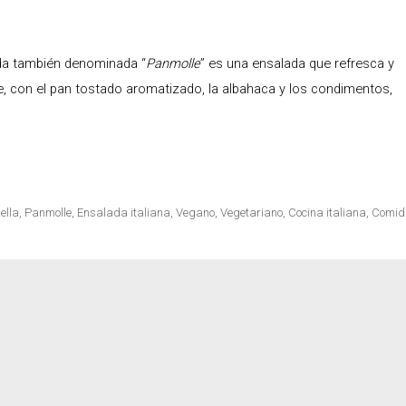
lada también denominada “
cetas
Panmolle
” es una ensalada que refresca y
e, con el pan tostado aromatizado, la albahaca y los condimentos,
ella
,
Panmolle
,
Ensalada italiana
,
Vegano
,
Vegetariano
,
Cocina italiana
,
Comid