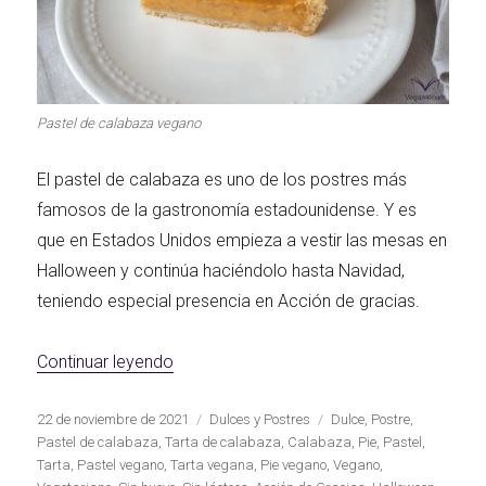
Primeros para
¡A dipear!
brillar
Pastel de calabaza vegano
Segundos
El pastel de calabaza es uno de los postres más
irresistibles
Los más completos
famosos de la gastronomía estadounidense. Y es
que en Estados Unidos empieza a vestir las mesas en
Halloween y continúa haciéndolo hasta Navidad,
teniendo especial presencia en Acción de gracias.
Las Hamburguesas
más Top
Los más dulces
«Pastel de calabaza vegano»
Continuar leyendo
Publicado
Categorías
Etiquetas
22 de noviembre de 2021
Dulces y Postres
Dulce
,
Postre
,
el
Pastel de calabaza
,
Tarta de calabaza
,
Calabaza
,
Pie
,
Pastel
,
Tarta
,
Pastel vegano
,
Tarta vegana
,
Pie vegano
,
Vegano
,