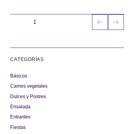
Navegación
PÁGINA
1
de
entradas
CATEGORÍAS
Básicos
Carnes vegetales
Dulces y Postres
Ensalada
Entrantes
Fiestas