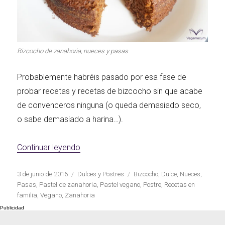
Bizcocho de zanahoria, nueces y pasas
Probablemente habréis pasado por esa fase de
probar recetas y recetas de bizcocho sin que acabe
de convenceros ninguna (o queda demasiado seco,
o sabe demasiado a harina…).
«Bizcocho vegano de zanahoria, nueces
Continuar leyendo
Publicado
Categorías
Etiquetas
3 de junio de 2016
Dulces y Postres
Bizcocho
,
Dulce
,
Nueces
,
el
Pasas
,
Pastel de zanahoria
,
Pastel vegano
,
Postre
,
Recetas en
familia
,
Vegano
,
Zanahoria