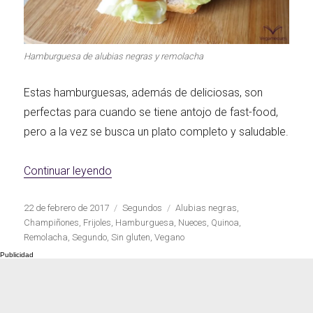
Primeros para
¡A dipear!
brillar
Hamburguesa de alubias negras y remolacha
Estas hamburguesas, además de deliciosas, son
Segundos
perfectas para cuando se tiene antojo de fast-food,
irresistibles
Los más completos
pero a la vez se busca un plato completo y saludable.
«Hamburguesas de alubias negras y rem
Continuar leyendo
Las Hamburguesas
Publicado
Categorías
Etiquetas
22 de febrero de 2017
Segundos
Alubias negras
,
más Top
Los más dulces
el
Champiñones
,
Frijoles
,
Hamburguesa
,
Nueces
,
Quinoa
,
Remolacha
,
Segundo
,
Sin gluten
,
Vegano