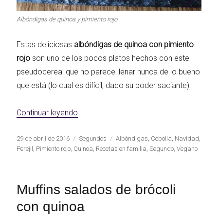
Albóndigas de quinoa y pimiento rojo
Estas deliciosas
albóndigas de quinoa con pimiento
rojo
son uno de los pocos platos hechos con este
pseudocereal que no parece llenar nunca de lo bueno
que está (lo cual es difícil, dado su poder saciante).
«Albóndigas de quinoa y pimiento rojo»
Continuar leyendo
Publicado
Categorías
Etiquetas
29 de abril de 2016
Segundos
Albóndigas
,
Cebolla
,
Navidad
,
el
Perejil
,
Pimiento rojo
,
Quinoa
,
Recetas en familia
,
Segundo
,
Vegano
Muffins salados de brócoli
con quinoa