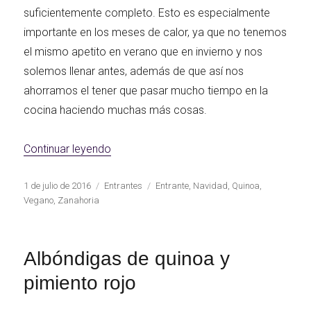
suficientemente completo. Esto es especialmente
importante en los meses de calor, ya que no tenemos
el mismo apetito en verano que en invierno y nos
solemos llenar antes, además de que así nos
ahorramos el tener que pasar mucho tiempo en la
cocina haciendo muchas más cosas.
«Bocaditos de quinoa y zanahoria»
Continuar leyendo
Publicado
Categorías
Etiquetas
1 de julio de 2016
Entrantes
Entrante
,
Navidad
,
Quinoa
,
el
Vegano
,
Zanahoria
Albóndigas de quinoa y
pimiento rojo