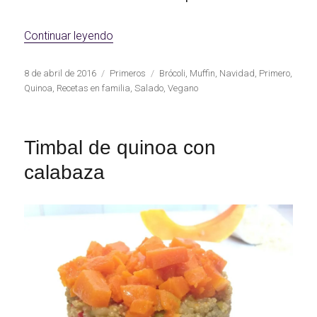
«Muffins salados de brócoli con quinoa»
Continuar leyendo
Publicado
Categorías
Etiquetas
8 de abril de 2016
Primeros
Brócoli
,
Muffin
,
Navidad
,
Primero
,
el
Quinoa
,
Recetas en familia
,
Salado
,
Vegano
Timbal de quinoa con
calabaza