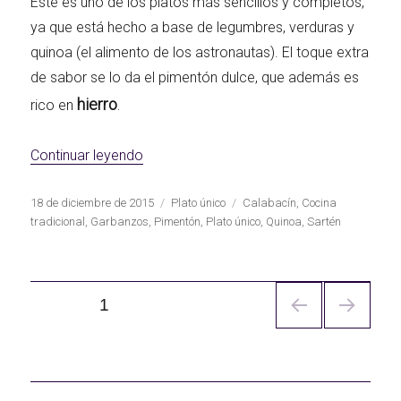
Éste es uno de los platos más sencillos y completos,
ya que está hecho a base de legumbres, verduras y
quinoa (el alimento de los astronautas). El toque extra
de sabor se lo da el pimentón dulce, que además es
hierro
.
rico en
«Garbanzos con quinoa y calabacín»
Continuar leyendo
Publicado
Categorías
Etiquetas
18 de diciembre de 2015
Plato único
Calabacín
,
Cocina
el
tradicional
,
Garbanzos
,
Pimentón
,
Plato único
,
Quinoa
,
Sartén
Navegación
PÁGINA
1
de
entradas