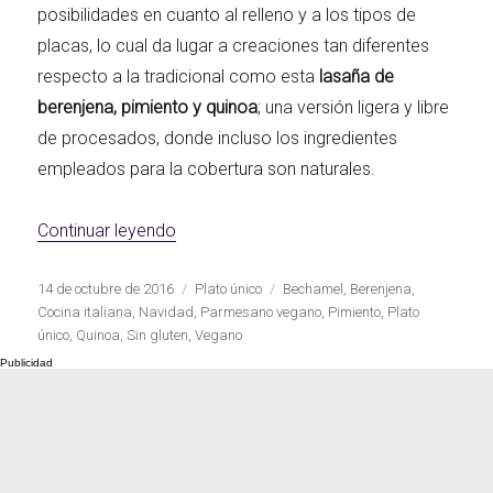
posibilidades en cuanto al relleno y a los tipos de
placas, lo cual da lugar a creaciones tan diferentes
respecto a la tradicional como esta
lasaña de
berenjena, pimiento y quinoa
; una versión ligera y libre
de procesados, donde incluso los ingredientes
empleados para la cobertura son naturales.
«Lasaña de berenjena, pimiento y quinoa
Continuar leyendo
Publicado
Categorías
Etiquetas
14 de octubre de 2016
Plato único
Bechamel
,
Berenjena
,
el
Cocina italiana
,
Navidad
,
Parmesano vegano
,
Pimiento
,
Plato
único
,
Quinoa
,
Sin gluten
,
Vegano