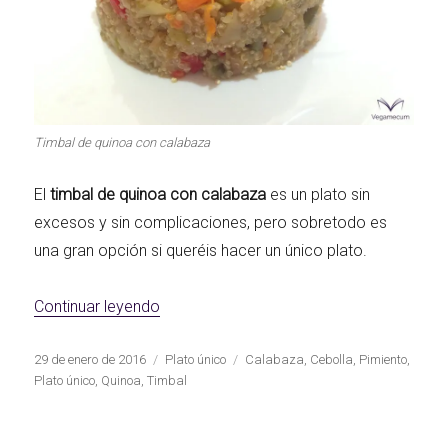
Timbal de quinoa con calabaza
El
timbal de quinoa con calabaza
es un plato sin
excesos y sin complicaciones, pero sobretodo es
una gran opción si queréis hacer un único plato.
«Timbal de quinoa con calabaza»
Continuar leyendo
Publicado
Categorías
Etiquetas
29 de enero de 2016
Plato único
Calabaza
,
Cebolla
,
Pimiento
,
el
Plato único
,
Quinoa
,
Timbal