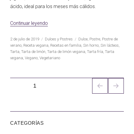
ácido, ideal para los meses más cálidos.
«Tarta fría de limón vegana»
Continuar leyendo
Publicado
Categorías
Etiquetas
2 de julio de 2019
Dulces y Postres
Dulce
,
Postre
,
Postre de
el
verano
,
Receta vegana
,
Recetas en familia
,
Sin horno
,
Sin lácteos
,
Tarta
,
Tarta de limón
,
Tarta de limón vegana
,
Tarta fría
,
Tarta
vegana
,
Vegano
,
Vegetariano
Navegación
PÁGINA
1
de
entradas
CATEGORÍAS