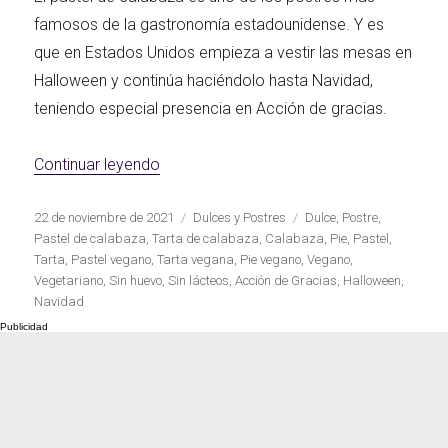
famosos de la gastronomía estadounidense. Y es
que en Estados Unidos empieza a vestir las mesas en
Halloween y continúa haciéndolo hasta Navidad,
teniendo especial presencia en Acción de gracias.
«Pastel de calabaza vegano»
Continuar leyendo
Publicado
Categorías
Etiquetas
22 de noviembre de 2021
Dulces y Postres
Dulce
,
Postre
,
el
Pastel de calabaza
,
Tarta de calabaza
,
Calabaza
,
Pie
,
Pastel
,
Tarta
,
Pastel vegano
,
Tarta vegana
,
Pie vegano
,
Vegano
,
Vegetariano
,
Sin huevo
,
Sin lácteos
,
Acción de Gracias
,
Halloween
,
Navidad