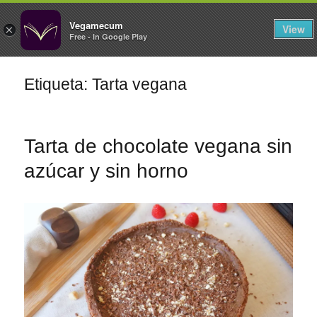
FILTROS
Vegamecum
View
×
Free - In Google Play
Especial 'Al aire libre'
Etiqueta: Tarta vegana
🎉 Sant Joan 🎉
Tarta de chocolate vegana sin
azúcar y sin horno
Ensaladas de
legumbres
Cocina en Familia