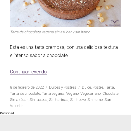
Primeros para
¡A dipear!
brillar
Tarta de chocolate vegana sin azúcar y sin horno
Segundos
Esta es una tarta cremosa, con una deliciosa textura
irresistibles
Los más completos
e intenso sabor a chocolate.
«Tarta de chocolate vegana sin azúcar y 
Continuar leyendo
Las Hamburguesas
Publicado
Categorías
Etiquetas
8 de febrero de 2022
Dulces y Postres
Dulce
,
Postre
,
Tarta
,
más Top
Los más dulces
el
Tarta de chocolate
,
Tarta vegana
,
Vegano
,
Vegetariano
,
Chocolate
,
Sin azúcar
,
Sin lácteos
,
Sin harinas
,
Sin huevo
,
Sin horno
,
San
Valentín