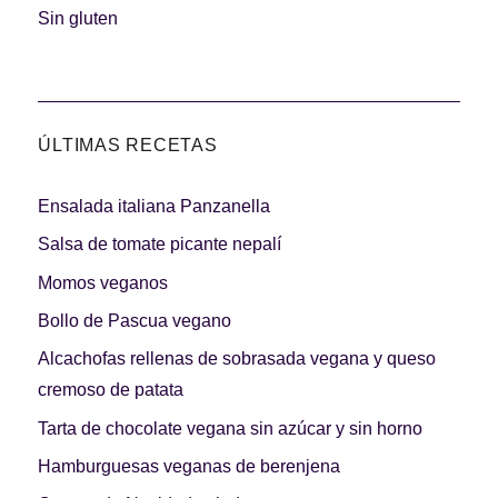
Carnes 2.0
Bella Italia
Sin gluten
ÚLTIMAS RECETAS
La salsa ideal
Los imprescindibles
Ensalada italiana Panzanella
Salsa de tomate picante nepalí
Momos veganos
Bollo de Pascua vegano
Días de fiesta
Cocina de invierno
Alcachofas rellenas de sobrasada vegana y queso
cremoso de patata
Tarta de chocolate vegana sin azúcar y sin horno
Hamburguesas veganas de berenjena
Las mejores recetas
con calabaza