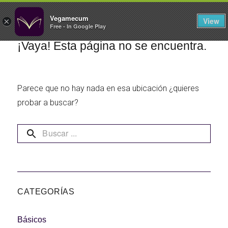
FILTROS
Vegamecum
View
×
Free - In Google Play
Especial 'Al aire libre'
¡Vaya! Esta página no se encuentra.
Parece que no hay nada en esa ubicación ¿quieres
🎉 Sant Joan 🎉
probar a buscar?
Ensaladas de
legumbres
Cocina en Familia
CATEGORÍAS
Básicos