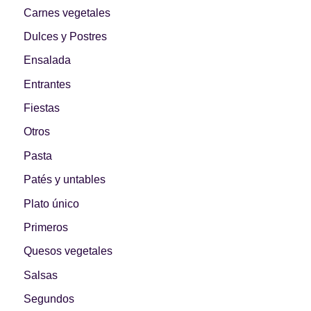
Primeros para
Carnes vegetales
¡A dipear!
brillar
Dulces y Postres
Ensalada
Entrantes
Segundos
Fiestas
irresistibles
Los más completos
Otros
Pasta
Patés y untables
Plato único
Las Hamburguesas
más Top
Los más dulces
Primeros
Quesos vegetales
Salsas
Segundos