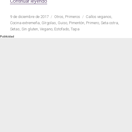
«Callos veganos extremeños con setas o
Continuar leyendo
Carnes 2.0
Bella Italia
Publicado
Categorías
Etiquetas
9 de diciembre de 2017
Otros
,
Primeros
Callos veganos
,
el
Cocina extremeña
,
Gírgolas
,
Guiso
,
Pimentón
,
Primero
,
Seta ostra
,
Setas
,
Sin gluten
,
Vegano
,
Estofado
,
Tapa
La salsa ideal
Los imprescindibles
Días de fiesta
Cocina de invierno
Las mejores recetas
con calabaza