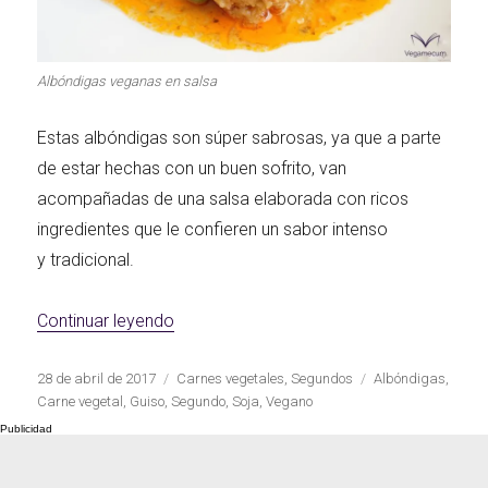
Albóndigas veganas en salsa
Estas albóndigas son súper sabrosas, ya que a parte
de estar hechas con un buen sofrito, van
acompañadas de una salsa elaborada con ricos
ingredientes que le confieren un sabor intenso
y tradicional.
«Albóndigas veganas en salsa»
Continuar leyendo
Publicado
Categorías
Etiquetas
28 de abril de 2017
Carnes vegetales
,
Segundos
Albóndigas
,
el
Carne vegetal
,
Guiso
,
Segundo
,
Soja
,
Vegano