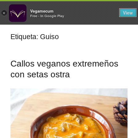
FILTROS
Vegamecum
View
×
Free - In Google Play
Especial 'Al aire libre'
Etiqueta: Guiso
🎉 Sant Joan 🎉
Callos veganos extremeños
con setas ostra
Ensaladas de
legumbres
Cocina en Familia