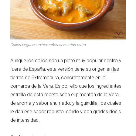
Primeros para
¡A dipear!
brillar
Callos veganos extremeños con setas ostra
Segundos
irresistibles
Los más completos
Aunque los callos son un plato muy popular dentro y
fuera de España, esta versión tiene su origen en las
tierras de Extremadura, concretamente en la
comarca de la Vera. Es por ello que los ingredientes
Las Hamburguesas
estrella de esta receta sean el pimentón de la Vera,
más Top
Los más dulces
de aroma y sabor ahumado; y la guindilla, los cuales
le dan ese sabor robusto, cálido y con grades dosis
de intensidad.