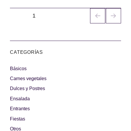
Navegación
PÁGINA
1
de
entradas
CATEGORÍAS
Básicos
Carnes vegetales
Dulces y Postres
Ensalada
Entrantes
Fiestas
Otros