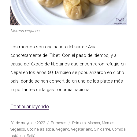
Primeros para
¡A dipear!
brillar
Momos veganos
Segundos
Los momos son originarios del sur de Asia,
irresistibles
Los más completos
concretamente del Tíbet. Con el paso del tiempo, y a
causa del éxodo de tibetanos que encontraron refugio en
Nepal en los años 50, también se popularizaron en dicho
país, donde se han convertido en uno de los platos más
importantes de la gastronomía nacional.
Las Hamburguesas
más Top
Los más dulces
«Momos veganos»
Continuar leyendo
Publicado
Categorías
Etiquetas
31 de mayo de 2022
Primeros
Primero
,
Momos
,
Momos
el
veganos
,
Cocina asiática
,
Vegano
,
Vegetariano
,
Sin carne
,
Comida
asiática
,
Seitán