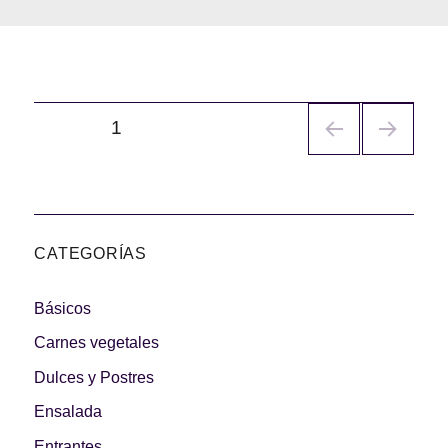
Navegación
PÁGINA
1
de
entradas
CATEGORÍAS
Básicos
Carnes vegetales
Dulces y Postres
Ensalada
Entrantes