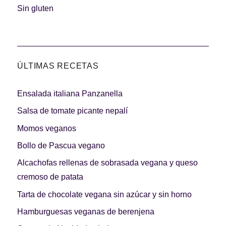
Carnes 2.0
Bella Italia
Sin gluten
ÚLTIMAS RECETAS
La salsa ideal
Los imprescindibles
Ensalada italiana Panzanella
Salsa de tomate picante nepalí
Momos veganos
Bollo de Pascua vegano
Días de fiesta
Cocina de invierno
Alcachofas rellenas de sobrasada vegana y queso
cremoso de patata
Tarta de chocolate vegana sin azúcar y sin horno
Hamburguesas veganas de berenjena
Las mejores recetas
con calabaza