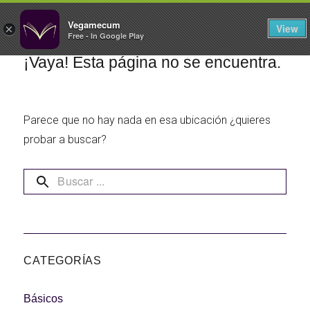
FILTROS
Vegamecum
View
×
Free - In Google Play
Especial 'Al aire libre'
¡Vaya! Esta página no se encuentra.
Parece que no hay nada en esa ubicación ¿quieres
🎉 Sant Joan 🎉
probar a buscar?
Ensaladas de
legumbres
Cocina en Familia
CATEGORÍAS
Básicos