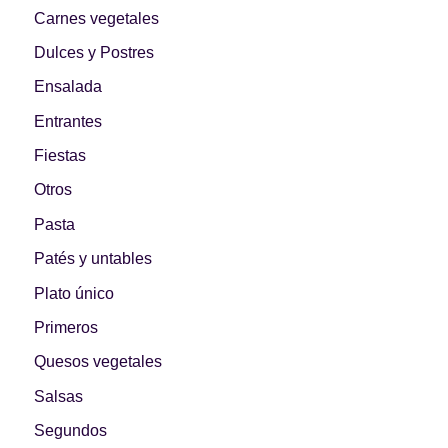
Primeros para
Carnes vegetales
¡A dipear!
brillar
Dulces y Postres
Ensalada
Entrantes
Segundos
Fiestas
irresistibles
Los más completos
Otros
Pasta
Patés y untables
Plato único
Las Hamburguesas
más Top
Los más dulces
Primeros
Quesos vegetales
Salsas
Segundos