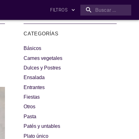
FILTROS
CATEGORÍAS
Básicos
Carnes vegetales
Dulces y Postres
Ensalada
amilia
¡A dipear!
Entrantes
Fiestas
Otros
Pasta
Patés y untables
Plato único