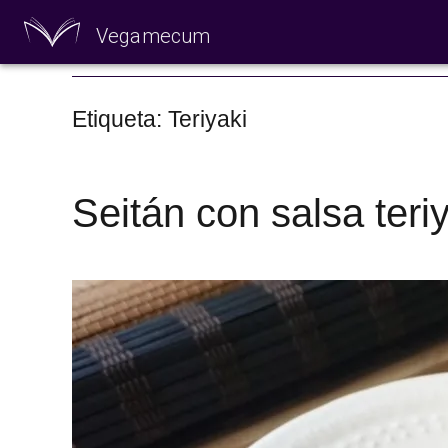
Vegamecum
Especial 'Al aire
Etiqueta: Teriyaki
Seitán con salsa teri
🎉 Sant Joan 🎉