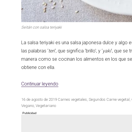
Las mejores re
Seitán con salsa teriyaki
Cocina de invierno
con calabaza
La salsa teriyaki es una salsa japonesa dulce y algo 
las palabras ‘
teri
‘, que significa ‘brillo’; y ‘
yaki
‘, que se 
manera como se cocinan los alimentos en los que se
obtiene con ella.
«Seitán con salsa teriyaki»
Continuar leyendo
Publicado
Categorías
Etiquetas
16 de agosto de 2019
Carnes vegetales
,
Segundos
Carne vegetal
,
el
Vegano
,
Vegetariano