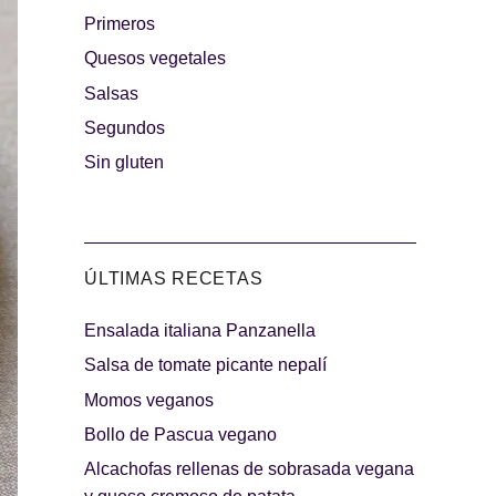
Primeros
rguesas
Quesos vegetales
Los más dulces
Salsas
Segundos
Sin gluten
ÚLTIMAS RECETAS
Ensalada italiana Panzanella
indibles
Días de fiesta
Salsa de tomate picante nepalí
Momos veganos
Bollo de Pascua vegano
Alcachofas rellenas de sobrasada vegana