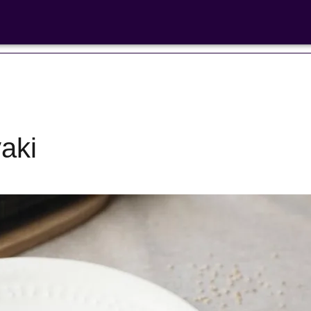
 libre'
yaki
Ensaladas de
legumbres
Cocina en F