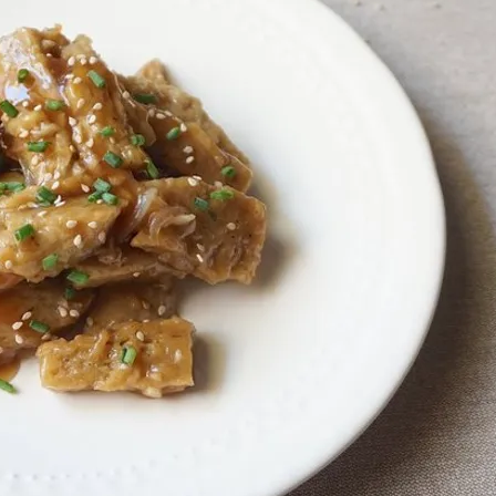
Las Hambu
stibles
Los más completos
más Top
La salsa ideal
Los impresc