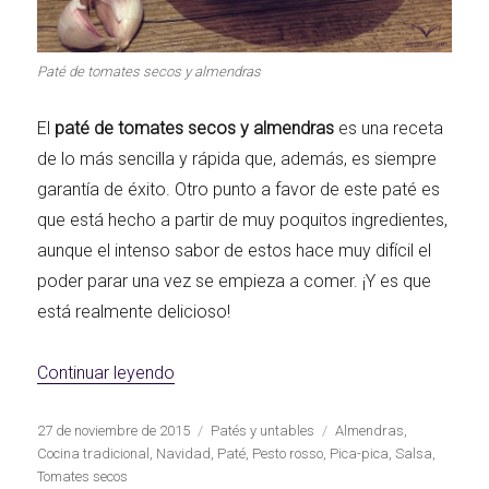
Paté de tomates secos y almendras
El
paté de tomates secos y almendras
es una receta
de lo más sencilla y rápida que, además, es siempre
garantía de éxito. Otro punto a favor de este paté es
que está hecho a partir de muy poquitos ingredientes,
aunque el intenso sabor de estos hace muy difícil el
poder parar una vez se empieza a comer. ¡Y es que
está realmente delicioso!
«Paté de tomates secos y almendras»
Continuar leyendo
Publicado
Categorías
Etiquetas
27 de noviembre de 2015
Patés y untables
Almendras
,
el
Cocina tradicional
,
Navidad
,
Paté
,
Pesto rosso
,
Pica-pica
,
Salsa
,
Tomates secos