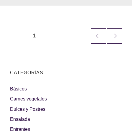
Navegación
PÁGINA
1
de
entradas
CATEGORÍAS
Básicos
Carnes vegetales
Dulces y Postres
Ensalada
Entrantes