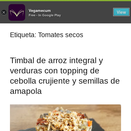
FILTROS
Vegamecum
View
×
Free - In Google Play
Especial 'Al aire libre'
Etiqueta: Tomates secos
Ensaladas de
🎉 Sant Joan 🎉
legumbres
Timbal de arroz integral y
verduras con topping de
cebolla crujiente y semillas de
amapola
Primeros para
Cocina en Familia
¡A dipear!
brillar