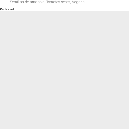
Cocina de invierno
con calabaza
Semillas de amapola
,
Tomates secos
,
Vegano