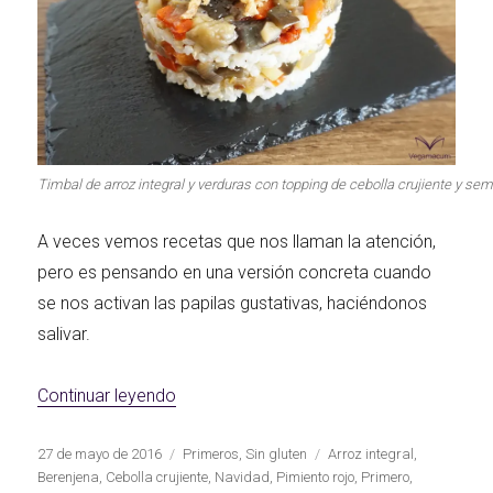
Segundos
Las Hamburguesas
irresistibles
Los más completos
más Top
Los más dulces
Carnes 2.0
Bella Italia
Timbal de arroz integral y verduras con topping de cebolla crujiente y se
A veces vemos recetas que nos llaman la atención,
pero es pensando en una versión concreta cuando
se nos activan las papilas gustativas, haciéndonos
salivar.
La salsa ideal
Los imprescindibles
Días de fiesta
«Timbal de arroz integral y verduras con 
Continuar leyendo
Publicado
Categorías
Etiquetas
27 de mayo de 2016
Primeros
,
Sin gluten
Arroz integral
,
el
Berenjena
,
Cebolla crujiente
,
Navidad
,
Pimiento rojo
,
Primero
,
Las mejores recetas