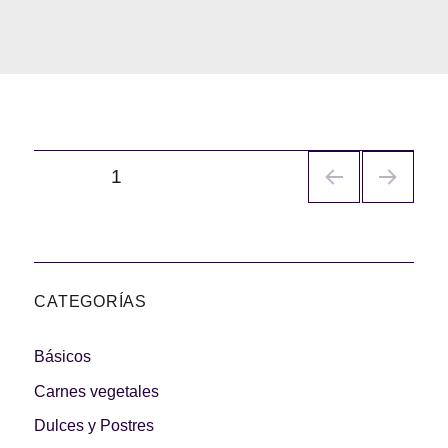
Navegación
PÁGINA
1
de
entradas
CATEGORÍAS
Básicos
Carnes vegetales
Dulces y Postres