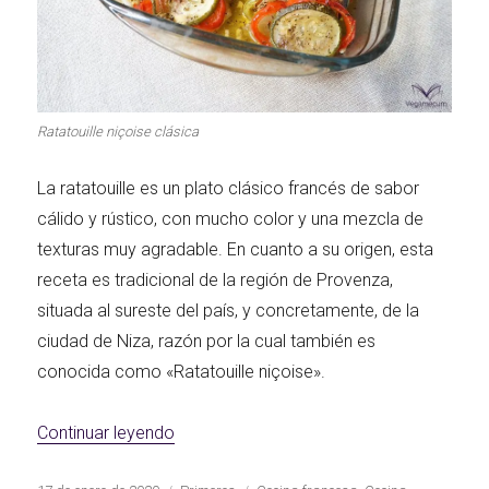
Primeros para
¡A dipear!
brillar
Ratatouille niçoise clásica
Segundos
irresistibles
Los más completos
La ratatouille es un plato clásico francés de sabor
cálido y rústico, con mucho color y una mezcla de
texturas muy agradable. En cuanto a su origen, esta
receta es tradicional de la región de Provenza,
situada al sureste del país, y concretamente, de la
Las Hamburguesas
más Top
Los más dulces
ciudad de Niza, razón por la cual también es
conocida como «Ratatouille niçoise».
«Ratatouille niçoise clásica»
Continuar leyendo