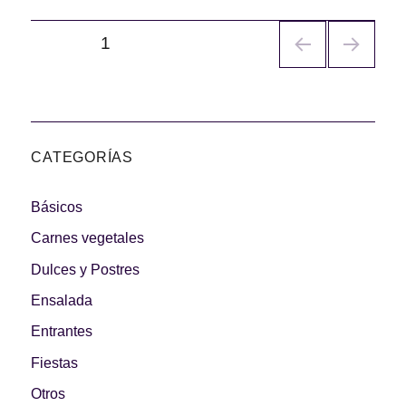
Navegación
PÁGINA
1
de
entradas
CATEGORÍAS
Básicos
Carnes vegetales
Dulces y Postres
Ensalada
Entrantes
Fiestas
Otros