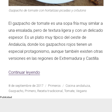
Gazpacho de tomate con hortalizas picadas y crôutons
El gazpacho de tomate es una sopa fría muy similar a
una ensalada, pero de textura ligera y con un delicado
espesor. Es un plato muy típico del oeste de
Andalucía, donde los gazpachos rojos tienen un
especial protagonismo, aunque también existen otras
versiones en las regiones de Extremadura y Castilla.
«Gazpacho de tomate»
Continuar leyendo
Publicado
Categorías
Etiquetas
8 de septiembre de 2017
Primeros
Cocina andaluza
,
el
Gazpacho
,
Primero
,
Receta tradicional
,
Tomate
,
Vegano