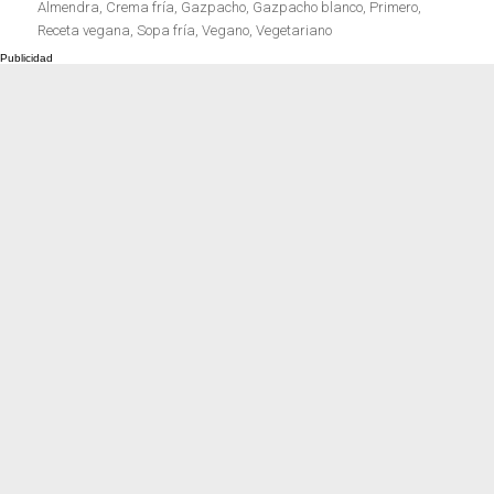
el
Almendra
,
Crema fría
,
Gazpacho
,
Gazpacho blanco
,
Primero
,
Carnes 2.0
Bella Italia
Receta vegana
,
Sopa fría
,
Vegano
,
Vegetariano
La salsa ideal
Los imprescindibles
Días de fiesta
Cocina de invierno
Las mejores recetas
con calabaza