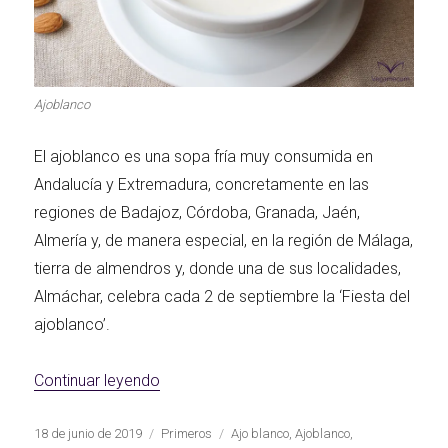
Primeros para
¡A dipear!
brillar
Ajoblanco
Segundos
El ajoblanco es una sopa fría muy consumida en
irresistibles
Los más completos
Andalucía y Extremadura, concretamente en las
regiones de Badajoz, Córdoba, Granada, Jaén,
Almería y, de manera especial, en la región de Málaga,
tierra de almendros y, donde una de sus localidades,
Las Hamburguesas
Almáchar, celebra cada 2 de septiembre la ‘Fiesta del
más Top
Los más dulces
ajoblanco’.
«Ajoblanco»
Continuar leyendo
Publicado
Categorías
Etiquetas
18 de junio de 2019
Primeros
Ajo blanco
,
Ajoblanco
,