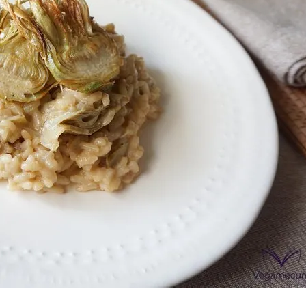
Las Hambu
stibles
Los más completos
más Top
La salsa ideal
Los impresc