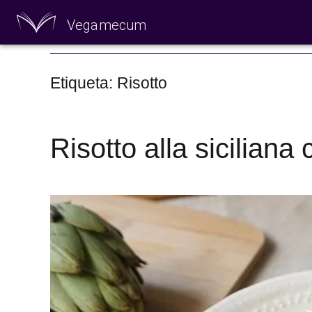
Vegamecum
Especial 'Al aire
Etiqueta: Risotto
Risotto alla siciliana
🎉 Sant Joan 🎉