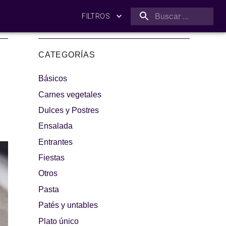
FILTROS
CATEGORÍAS
Básicos
Carnes vegetales
Dulces y Postres
Ensalada
amilia
¡A dipear!
Entrantes
Fiestas
Otros
Pasta
Patés y untables
Plato único