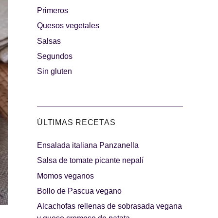
Primeros
rguesas
Quesos vegetales
Los más dulces
Salsas
Segundos
Sin gluten
ÚLTIMAS RECETAS
Ensalada italiana Panzanella
indibles
Días de fiesta
Salsa de tomate picante nepalí
Momos veganos
Bollo de Pascua vegano
Alcachofas rellenas de sobrasada vegana