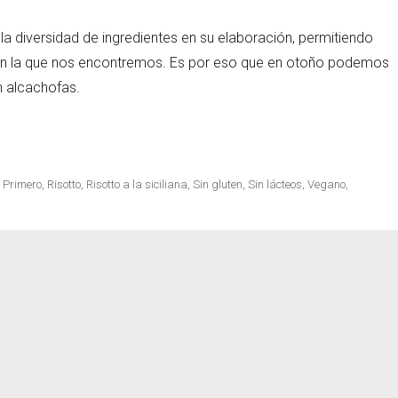
 la diversidad de ingredientes en su elaboración, permitiendo
en la que nos encontremos. Es por eso que en otoño podemos
cetas
on alcachofas.
as»
,
Primero
,
Risotto
,
Risotto a la siciliana
,
Sin gluten
,
Sin lácteos
,
Vegano
,