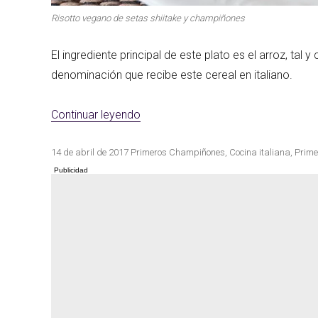
Risotto vegano de setas shiitake y champiñones
El ingrediente principal de este plato es el arroz, tal
denominación que recibe este cereal en italiano.
«Risotto vegano de setas shiitake
Continuar leyendo
Publicado
Categorías
Etiquetas
14 de abril de 2017
Primeros
Champiñones
,
Cocina italiana
,
Prime
el