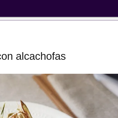
 libre'
 con alcachofas
Ensaladas de
legumbres
Cocina en F