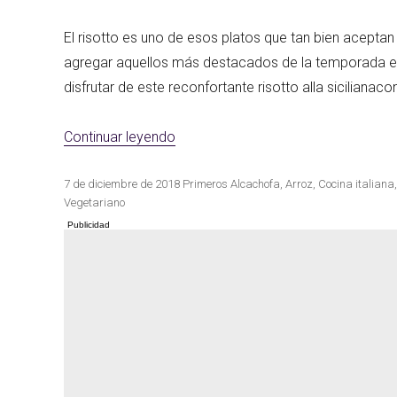
El risotto es uno de esos platos que tan bien aceptan
agregar aquellos más destacados de la temporada 
Las mejores re
Cocina de invierno
con calabaza
disfrutar de este reconfortante risotto alla sicilianac
«Risotto alla siciliana con alcachof
Continuar leyendo
Publicado
Categorías
Etiquetas
7 de diciembre de 2018
Primeros
Alcachofa
,
Arroz
,
Cocina italiana
el
Vegetariano