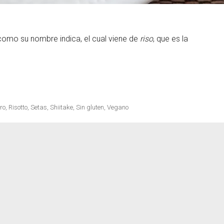
 y como su nombre indica, el cual viene de
riso
, que es la
 y champiñones»
ro
,
Risotto
,
Setas
,
Shiitake
,
Sin gluten
,
Vegano