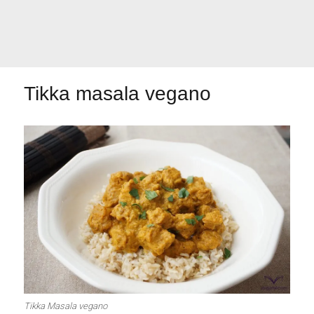
Primeros para
¡A dipear!
brillar
Tikka masala vegano
Segundos
irresistibles
Los más completos
Las Hamburguesas
más Top
Los más dulces
Tikka Masala vegano