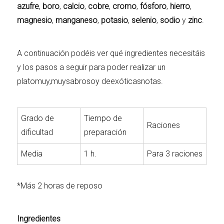
azufre
,
boro
,
calcio
,
cobre
,
cromo
,
fósforo
,
hierro
,
magnesio
,
manganeso
,
potasio
,
selenio
,
sodio
y
zinc
.
A continuación podéis ver qué ingredientes necesitáis
y los pasos a seguir para poder realizar un
platomuy,muysabrosoy deexóticasnotas.
Grado de
Tiempo de
Raciones
dificultad
preparación
Media
1 h.
Para 3 raciones
*Más 2 horas de reposo
Ingredientes