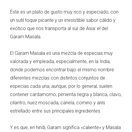
Carnes 2.0
Bella Italia
Éste es un plato de gusto muy rico y especiado, con
un sutil toque picante y un irresistible sabor cálido y
exótico que nos transporta al sur de Asia: el del
Garam Masala.
La salsa ideal
Los imprescindibles
El Garam Masala es una mezcla de especias muy
valorada y empleada, especialmente, en la India,
donde podemos encontrar bajo el mismo nombre
diferentes mezclas con distintos conjuntos de
especias cada una, aunque, por lo general, suelen
Días de fiesta
Cocina de invierno
contener cardamomo, pimienta negra y blanca, clavo,
cilantro, nuez moscada, canela, comino y anís
estrellado entre sus principales ingredientes.
Las mejores recetas
Y es que, en hindi, Garam significa «caliente» y Masala
con calabaza