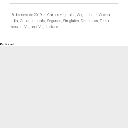
Publicado
Categorías
Etiquetas
18 de enero de 2019
Carnes vegetales
,
Segundos
Cocina
el
India
,
Garam masala
,
Segundo
,
Sin gluten
,
Sin lácteos
,
Tikka
masala
,
Vegano
,
Vegetariano