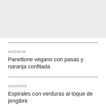
Navegación
de
ANTERIOR
entradas
Anterior
Panettone vegano con pasas y
naranja confitada
SIGUIENTE
Siguiente
Espirales con verduras al toque de
jengibre