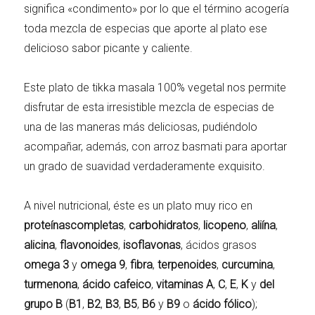
significa «condimento» por lo que el término acogería
toda mezcla de especias que aporte al plato ese
delicioso sabor picante y caliente.
Este plato de tikka masala 100% vegetal nos permite
disfrutar de esta irresistible mezcla de especias de
una de las maneras más deliciosas, pudiéndolo
acompañar, además, con arroz basmati para aportar
un grado de suavidad verdaderamente exquisito.
A nivel nutricional, éste es un plato muy rico en
proteínascompletas
,
carbohidratos
,
licopeno
,
aliína
,
alicina
,
flavonoides
,
isoflavonas
, ácidos grasos
omega 3
y
omega 9
,
fibra
,
terpenoides
,
curcumina
,
turmenona
,
ácido cafeico
,
vitaminas A
,
C
,
E
,
K
y
del
grupo B
(
B1
,
B2
,
B3
,
B5
,
B6
y
B9
o
ácido fólico
);