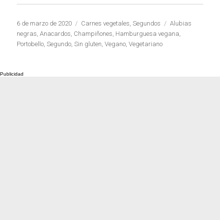
Publicado
Categorías
Etiquetas
6 de marzo de 2020
Carnes vegetales
,
Segundos
Alubias
el
negras
,
Anacardos
,
Champiñones
,
Hamburguesa vegana
,
Portobello
,
Segundo
,
Sin gluten
,
Vegano
,
Vegetariano