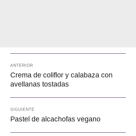
Navegación
de
ANTERIOR
entradas
Anterior
Crema de coliflor y calabaza con
avellanas tostadas
SIGUIENTE
Siguiente
Pastel de alcachofas vegano