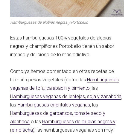
Carnes 2.0
Bella Italia
Hamburguesas de alubias negras y Portobello
Estas hamburguesas 100% vegetales de alubias
La salsa ideal
Los imprescindibles
negras y champiñones Portobello tienen un sabor
intenso y delicioso de lo más adictivo.
Como ya hemos comentado en otras recetas de
hamburguesas vegetales (como las
Hamburguesas
veganas de tofu, calabacín y pimiento
, las
Días de fiesta
Cocina de invierno
Hamburguesas veganas de lentejas, soja y zanahoria
,
las
Hamburguesas orientales veganas
, las
Hamburguesas de garbanzos, tomate seco y
albahaca
o las
Hamburguesas de alubias negras y
Las mejores recetas
remolacha
), las hamburguesas veganas son muy
con calabaza