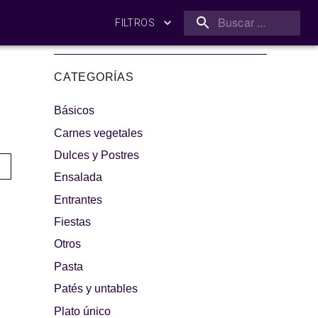
FILTROS
CATEGORÍAS
Básicos
Carnes vegetales
Dulces y Postres
Ensalada
amilia
¡A dipear!
Entrantes
Fiestas
Otros
Pasta
Patés y untables
Plato único