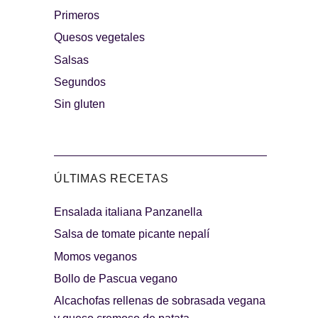
Primeros
rguesas
Quesos vegetales
Los más dulces
Salsas
Segundos
Sin gluten
ÚLTIMAS RECETAS
Ensalada italiana Panzanella
indibles
Días de fiesta
Salsa de tomate picante nepalí
Momos veganos
Bollo de Pascua vegano
Alcachofas rellenas de sobrasada vegana