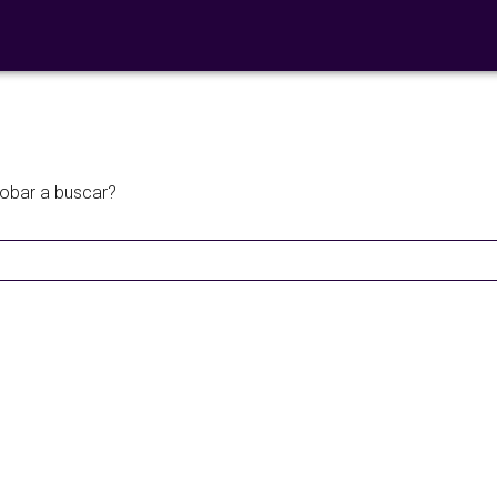
 libre'
robar a buscar?
Ensaladas de
legumbres
Cocina en F