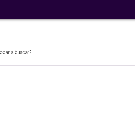
 libre'
robar a buscar?
Ensaladas de
legumbres
Cocina en F