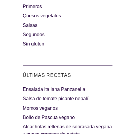
Primeros
rguesas
Quesos vegetales
Los más dulces
Salsas
Segundos
Sin gluten
ÚLTIMAS RECETAS
Ensalada italiana Panzanella
indibles
Días de fiesta
Salsa de tomate picante nepalí
Momos veganos
Bollo de Pascua vegano
Alcachofas rellenas de sobrasada vegana