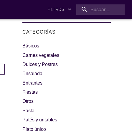
FILTROS
CATEGORÍAS
Básicos
Carnes vegetales
Dulces y Postres
Ensalada
amilia
¡A dipear!
Entrantes
Fiestas
Otros
Pasta
Patés y untables
Plato único