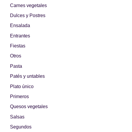
Primeros para
Carnes vegetales
¡A dipear!
brillar
Dulces y Postres
Ensalada
Entrantes
Segundos
Fiestas
irresistibles
Los más completos
Otros
Pasta
Patés y untables
Plato único
Las Hamburguesas
más Top
Los más dulces
Primeros
Quesos vegetales
Salsas
Segundos