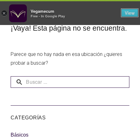
FILTROS
Vegamecum
View
×
Free - In Google Play
Especial 'Al aire libre'
¡Vaya! Esta página no se encuentra.
Parece que no hay nada en esa ubicación ¿quieres
🎉 Sant Joan 🎉
probar a buscar?
Ensaladas de
legumbres
Cocina en Familia
CATEGORÍAS
Básicos