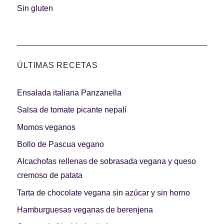
Carnes 2.0
Bella Italia
Sin gluten
ÚLTIMAS RECETAS
La salsa ideal
Los imprescindibles
Ensalada italiana Panzanella
Salsa de tomate picante nepalí
Momos veganos
Bollo de Pascua vegano
Días de fiesta
Cocina de invierno
Alcachofas rellenas de sobrasada vegana y queso
cremoso de patata
Tarta de chocolate vegana sin azúcar y sin horno
Hamburguesas veganas de berenjena
Las mejores recetas
con calabaza