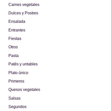
Primeros para
Carnes vegetales
¡A dipear!
brillar
Dulces y Postres
Ensalada
Entrantes
Segundos
Fiestas
irresistibles
Los más completos
Otros
Pasta
Patés y untables
Plato único
Las Hamburguesas
más Top
Los más dulces
Primeros
Quesos vegetales
Salsas
Segundos