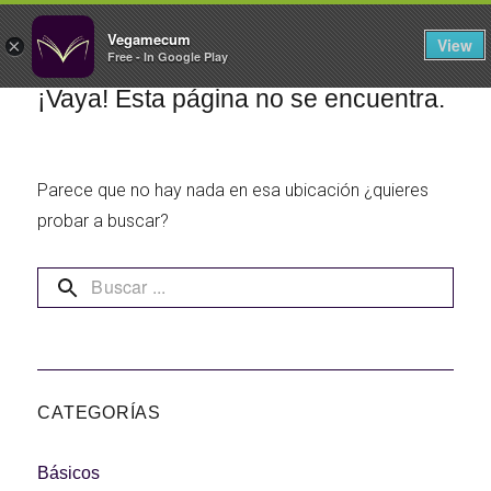
FILTROS
Vegamecum
View
×
Free - In Google Play
Especial 'Al aire libre'
¡Vaya! Esta página no se encuentra.
Parece que no hay nada en esa ubicación ¿quieres
🎉 Sant Joan 🎉
probar a buscar?
Ensaladas de
legumbres
Cocina en Familia
CATEGORÍAS
Básicos