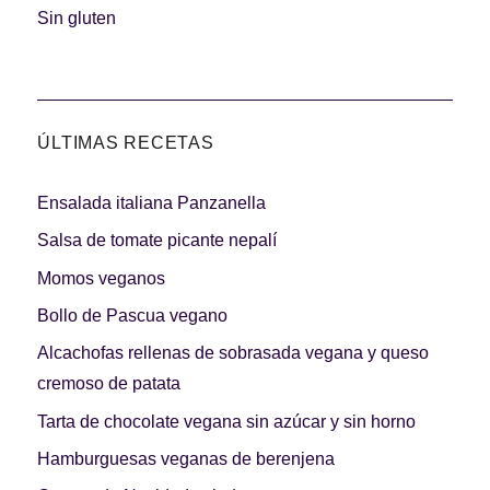
Carnes 2.0
Bella Italia
Sin gluten
ÚLTIMAS RECETAS
La salsa ideal
Los imprescindibles
Ensalada italiana Panzanella
Salsa de tomate picante nepalí
Momos veganos
Bollo de Pascua vegano
Días de fiesta
Cocina de invierno
Alcachofas rellenas de sobrasada vegana y queso
cremoso de patata
Tarta de chocolate vegana sin azúcar y sin horno
Hamburguesas veganas de berenjena
Las mejores recetas
con calabaza