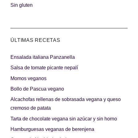
Carnes 2.0
Bella Italia
Sin gluten
ÚLTIMAS RECETAS
La salsa ideal
Los imprescindibles
Ensalada italiana Panzanella
Salsa de tomate picante nepalí
Momos veganos
Bollo de Pascua vegano
Días de fiesta
Cocina de invierno
Alcachofas rellenas de sobrasada vegana y queso
cremoso de patata
Tarta de chocolate vegana sin azúcar y sin horno
Hamburguesas veganas de berenjena
Las mejores recetas
con calabaza