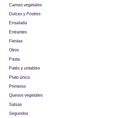
Primeros para
Carnes vegetales
¡A dipear!
brillar
Dulces y Postres
Ensalada
Entrantes
Segundos
Fiestas
irresistibles
Los más completos
Otros
Pasta
Patés y untables
Plato único
Las Hamburguesas
más Top
Los más dulces
Primeros
Quesos vegetales
Salsas
Segundos