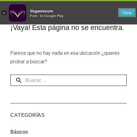
FILTROS
Vegamecum
View
×
Free - In Google Play
Especial 'Al aire libre'
¡Vaya! Esta página no se encuentra.
Parece que no hay nada en esa ubicación ¿quieres
🎉 Sant Joan 🎉
probar a buscar?
Ensaladas de
legumbres
Cocina en Familia
CATEGORÍAS
Básicos