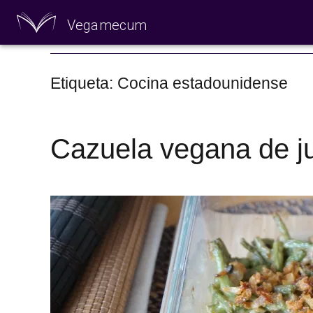
Vegamecum
Especial 'Al aire
Etiqueta: Cocina estadounidense
Cazuela vegana de j
🎉 Sant Joan 🎉