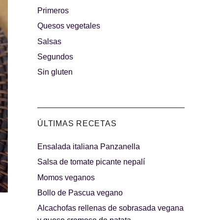
Primeros
rguesas
Quesos vegetales
Los más dulces
Salsas
Segundos
Sin gluten
ÚLTIMAS RECETAS
Ensalada italiana Panzanella
indibles
Días de fiesta
Salsa de tomate picante nepalí
Momos veganos
Bollo de Pascua vegano
Alcachofas rellenas de sobrasada vegana