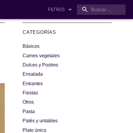
FILTROS
CATEGORÍAS
Básicos
Carnes vegetales
Dulces y Postres
Ensalada
amilia
¡A dipear!
Entrantes
Fiestas
Otros
Pasta
Patés y untables
Plato único