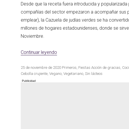
Desde que la receta fuera introducida y popularizada
compañías del sector empezaron a acompañar sus pr
emplear), la Cazuela de judías verdes se ha convertid
Las mejores re
Cocina de invierno
con calabaza
millones de hogares estadounidenses, donde se sir
Noviembre.
«Cazuela vegana de judías verdes»
Continuar leyendo
Publicado
Categorías
Etiquetas
25 de noviembre de 2020
Primeros
,
Fiestas
Acción de gracias
,
Coc
el
Cebolla crujiente
,
Vegano
,
Vegetariano
,
Sin lácteos