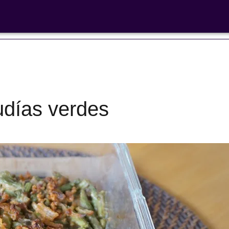
 libre'
udías verdes
Ensaladas de
legumbres
Cocina en F