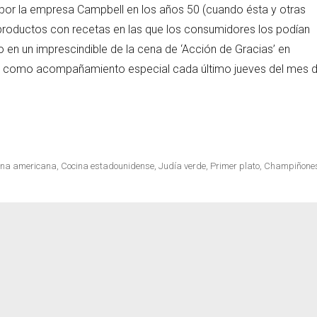
 por la empresa Campbell en los años 50 (cuando ésta y otras
oductos con recetas en las que los consumidores los podían
o en un imprescindible de la cena de ‘Acción de Gracias’ en
cetas
ve como acompañamiento especial cada último jueves del mes 
ina americana
,
Cocina estadounidense
,
Judía verde
,
Primer plato
,
Champiñone