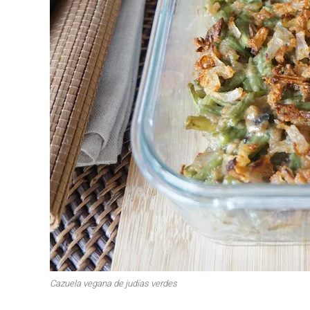
Primeros para brillar
Segundos irresi
Carnes 2.0
Bella Italia
Cazuela vegana de judías verdes