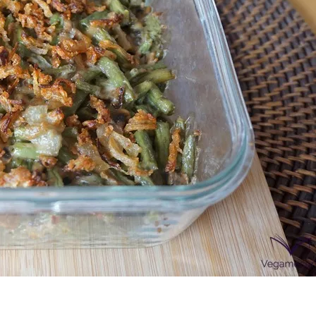
Las Hambu
stibles
Los más completos
más Top
La salsa ideal
Los impresc