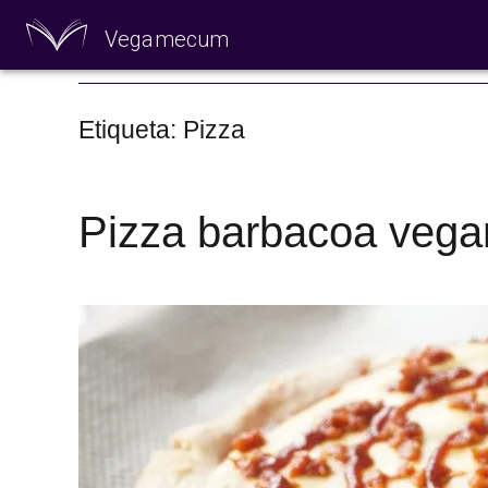
Vegamecum
Especial 'Al aire
Etiqueta: Pizza
Pizza barbacoa vega
🎉 Sant Joan 🎉