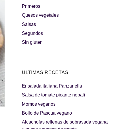
Primeros
rguesas
Quesos vegetales
Los más dulces
Salsas
Segundos
Sin gluten
ÚLTIMAS RECETAS
Ensalada italiana Panzanella
indibles
Días de fiesta
Salsa de tomate picante nepalí
Momos veganos
Bollo de Pascua vegano
Alcachofas rellenas de sobrasada vegana