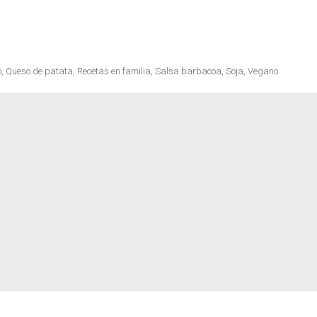
cetas
o
,
Queso de patata
,
Recetas en familia
,
Salsa barbacoa
,
Soja
,
Vegano