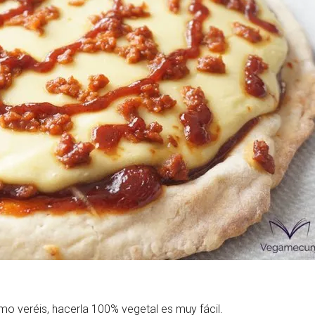
Las Hambu
stibles
Los más completos
más Top
La salsa ideal
Los impresc
o veréis, hacerla 100% vegetal es muy fácil.