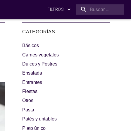
FILTROS
CATEGORÍAS
Básicos
Carnes vegetales
Dulces y Postres
Ensalada
amilia
¡A dipear!
Entrantes
Fiestas
Otros
Pasta
Patés y untables
Plato único