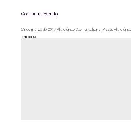
«Pizza barbacoa vegana»
Continuar leyendo
Las mejores re
Cocina de invierno
con calabaza
Publicado
Categorías
Etiquetas
23 de marzo de 2017
Plato único
Cocina italiana
,
Pizza
,
Plato únic
el