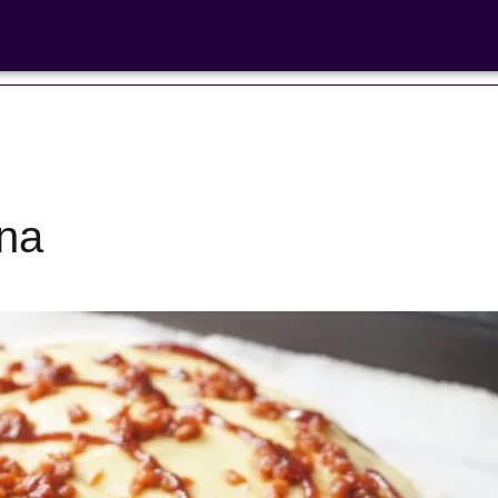
 libre'
na
Ensaladas de
legumbres
Cocina en F