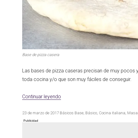
Base de pizza casera
Las bases de pizza caseras precisan de muy pocos y 
toda cocina y/o que son muy fáciles de conseguir.
«Base de pizza casera»
Continuar leyendo
Publicado
Categorías
Etiquetas
23 de marzo de 2017
Básicos
Base
,
Básico
,
Cocina italiana
,
Masa
el