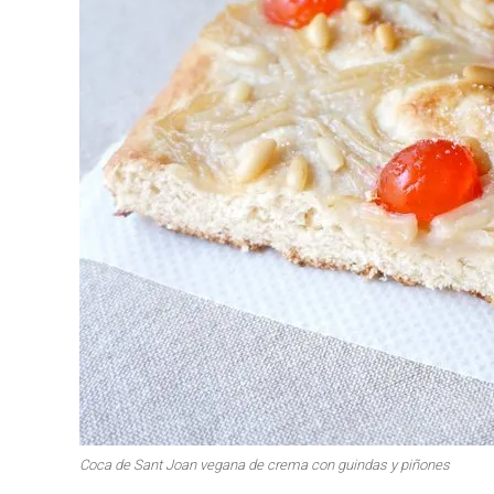
Primeros para brillar
Segundos irresi
Carnes 2.0
Bella Italia
Coca de Sant Joan vegana de crema con guindas y piñones