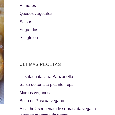
Primeros
rguesas
Quesos vegetales
Los más dulces
Salsas
Segundos
Sin gluten
ÚLTIMAS RECETAS
Ensalada italiana Panzanella
indibles
Días de fiesta
Salsa de tomate picante nepalí
Momos veganos
Bollo de Pascua vegano
Alcachofas rellenas de sobrasada vegana