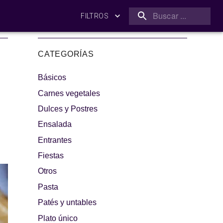
FILTROS
CATEGORÍAS
Básicos
Carnes vegetales
Dulces y Postres
Ensalada
amilia
¡A dipear!
Entrantes
Fiestas
Otros
Pasta
Patés y untables
Plato único