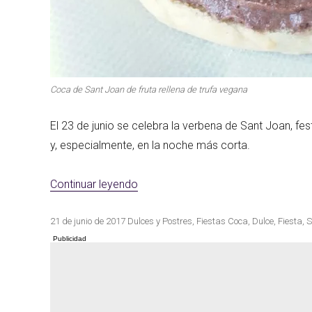
Coca de Sant Joan de fruta rellena de trufa vegana
El 23 de junio se celebra la verbena de Sant Joan, fest
y, especialmente, en la noche más corta.
«Coca de sant joan de fruta rellena
Continuar leyendo
Publicado
Categorías
Etiquetas
21 de junio de 2017
Dulces y Postres
,
Fiestas
Coca
,
Dulce
,
Fiesta
,
S
el