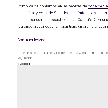
Como ya os contamos en las recetas de
coca de San
en almíbar
y
coca de Sant Joan de fruta rellena de tru
Las mejores re
que se consume especialmente en Cataluña, Comunida
Cocina de invierno
con calabaza
regiones aragonesas también tiene un gran protagon
«Coca de sant joan vegana de crem
Continuar leyendo
Publicado
Categorías
Etiquetas
21 de junio de 2018
Dulces y Postres
,
Fiestas
Coca
,
Crema pastele
el
Vegetariano