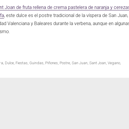
t Joan de fruta rellena de crema pastelera de naranja y cereza
fa
, este dulce es el postre tradicional de la víspera de San Juan,
cetas
d Valenciana y Baleares durante la verbena, aunque en alguna
ismo.
a con guindas y piñones»
ra
,
Dulce
,
Fiestas
,
Guindas
,
Piñones
,
Postre
,
San Juan
,
Sant Joan
,
Vegano
,