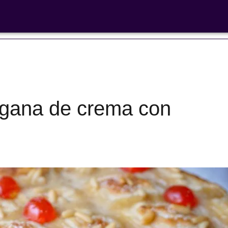
 libre'
egana de crema con
Ensaladas de
legumbres
Cocina en F