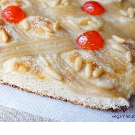
Las Hambu
stibles
Los más completos
más Top
La salsa ideal
Los impresc