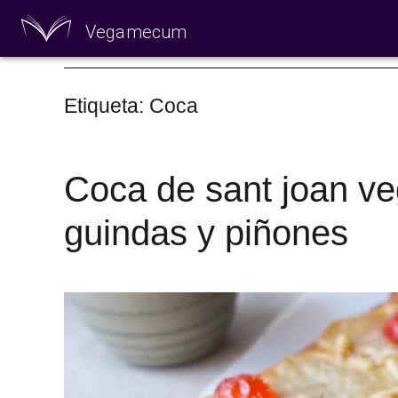
Vegamecum
Especial 'Al aire
Etiqueta: Coca
Coca de sant joan v
guindas y piñones
🎉 Sant Joan 🎉