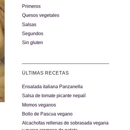
Primeros
rguesas
Quesos vegetales
Los más dulces
Salsas
Segundos
Sin gluten
ÚLTIMAS RECETAS
Ensalada italiana Panzanella
indibles
Días de fiesta
Salsa de tomate picante nepalí
Momos veganos
Bollo de Pascua vegano
Alcachofas rellenas de sobrasada vegana