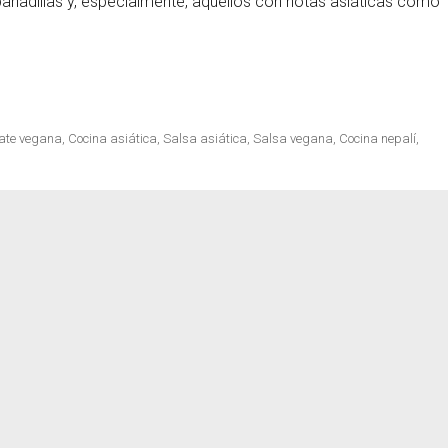
anadillas y, especialmente, aquellos con notas asiáticas como
cetas
ate vegana
,
Cocina asiática
,
Salsa asiática
,
Salsa vegana
,
Cocina nepalí
,