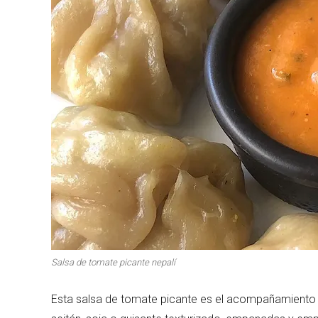
Primeros para brillar
Segundos irresi
Carnes 2.0
Bella Italia
Salsa de tomate picante nepalí
Esta salsa de tomate picante es el acompañamiento i