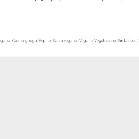
vegana
,
Cocina griega
,
Pepino
,
Salsa vegana
,
Vegano
,
Vegetariano
,
Sin lácteos
,