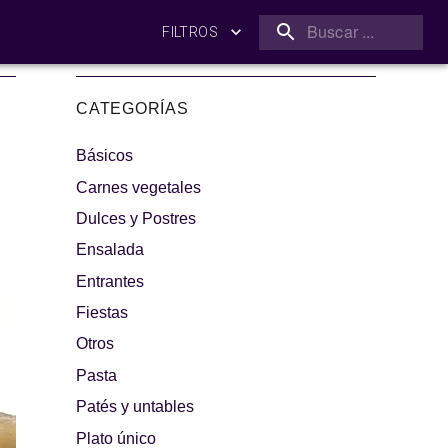
FILTROS
CATEGORÍAS
Básicos
Carnes vegetales
Dulces y Postres
Ensalada
amilia
¡A dipear!
Entrantes
Fiestas
Otros
Pasta
Patés y untables
Plato único