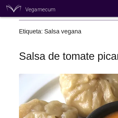
Vegamecum
Especial 'Al aire
Etiqueta: Salsa vegana
Salsa de tomate pica
🎉 Sant Joan 🎉