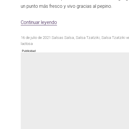
un punto más fresco y vivo gracias al pepino.
«Salsa Tzatziki vegana casera»
Continuar leyendo
Publicado
Categorías
Etiquetas
16 de julio de 2021
Salsas
Salsa
,
Salsa Tzatziki
,
Salsa Tzatziki 
el
lactosa