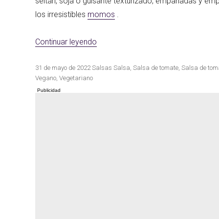
seitán, soja o guisante texturizado, empanadas y emp
los irresistibles
momos
.
Las mejores re
«Salsa de tomate picante nepalí»
Continuar leyendo
Cocina de invierno
con calabaza
Publicado
Categorías
Etiquetas
31 de mayo de 2022
Salsas
Salsa
,
Salsa de tomate
,
Salsa de tom
el
Vegano
,
Vegetariano