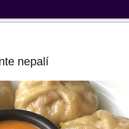
 libre'
nte nepalí
Ensaladas de
legumbres
Cocina en F