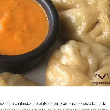
Las Hambu
stibles
Los más completos
más Top
La salsa ideal
Los impresc
deal para infinidad de platos, como preparaciones a base de