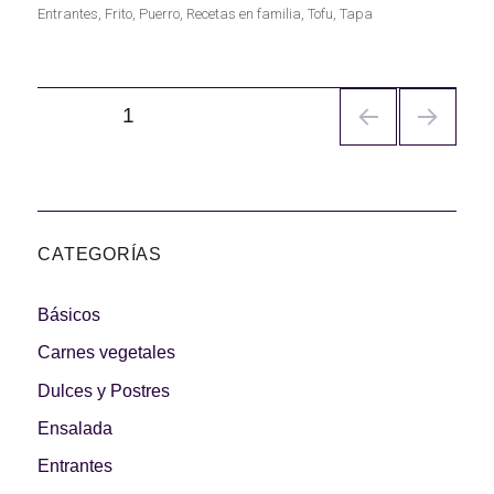
el
Entrantes
,
Frito
,
Puerro
,
Recetas en familia
,
Tofu
,
Tapa
Navegación
PÁGINA
1
de
entradas
CATEGORÍAS
Básicos
Carnes vegetales
Dulces y Postres
Ensalada
Entrantes