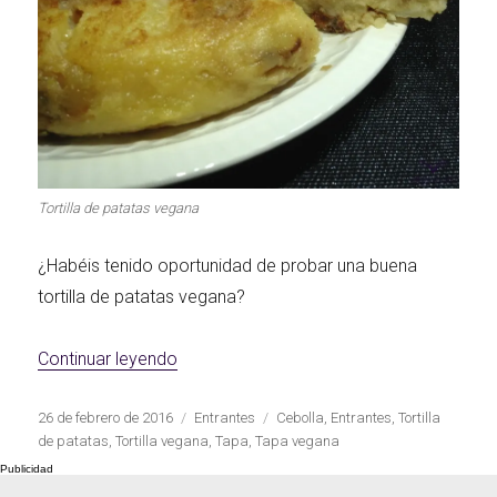
Primeros para
¡A dipear!
brillar
Segundos
irresistibles
Los más completos
Tortilla de patatas vegana
¿Habéis tenido oportunidad de probar una buena
tortilla de patatas vegana?
Las Hamburguesas
más Top
Los más dulces
«Tortilla de patatas vegana»
Continuar leyendo
Publicado
Categorías
Etiquetas
26 de febrero de 2016
Entrantes
Cebolla
,
Entrantes
,
Tortilla
el
de patatas
,
Tortilla vegana
,
Tapa
,
Tapa vegana