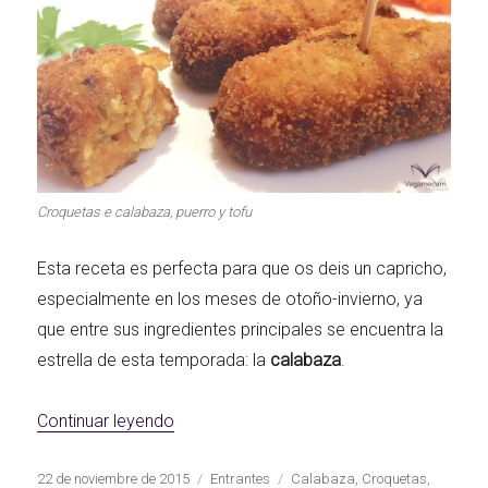
Croquetas e calabaza, puerro y tofu
Esta receta es perfecta para que os deis un capricho,
especialmente en los meses de otoño-invierno, ya
que entre sus ingredientes principales se encuentra la
estrella de esta temporada: la
calabaza
.
«Croquetas de calabaza, puerro y tofu»
Continuar leyendo
Publicado
Categorías
Etiquetas
22 de noviembre de 2015
Entrantes
Calabaza
,
Croquetas
,