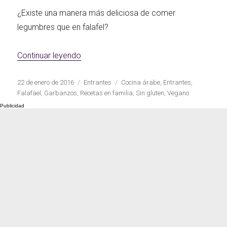
¿Existe una manera más deliciosa de comer
legumbres que en falafel?
«Receta tradicional de falafel»
Continuar leyendo
Publicado
Categorías
Etiquetas
22 de enero de 2016
Entrantes
Cocina árabe
,
Entrantes
,
el
Falafael
,
Garbanzos
,
Recetas en familia
,
Sin gluten
,
Vegano