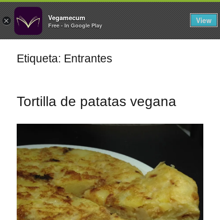
FILTROS
Vegamecum
View
×
Free - In Google Play
Especial 'Al aire libre'
Etiqueta: Entrantes
🎉 Sant Joan 🎉
Tortilla de patatas vegana
Ensaladas de
legumbres
Cocina en Familia