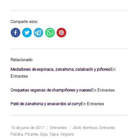
Comparte esto:
Relacionado
En
Medallones de espinaca, zanahoria, calabacín y piñones
Entrantes
En Entrantes
Croquetas veganas de champiñones y nueces
En Entrantes
Paté de zanahoria y anacardos al curry
Publicado
Categorías
Etiquetas
15 de junio de 2017
Entrantes
Alioli
,
Bombas
,
Entrante
,
el
Patata
,
Picante
,
Soja
,
Tapa
,
Vegano