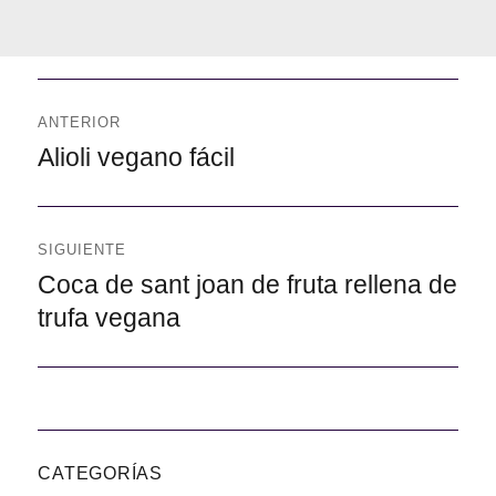
Navegación
de
ANTERIOR
entradas
Anterior
Alioli vegano fácil
SIGUIENTE
Siguiente
Coca de sant joan de fruta rellena de
trufa vegana
CATEGORÍAS