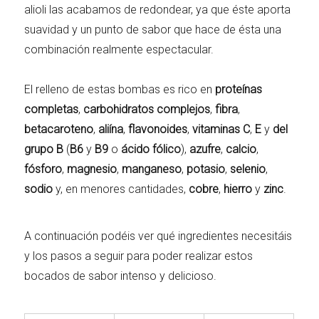
alioli las acabamos de redondear, ya que éste aporta
suavidad y un punto de sabor que hace de ésta una
combinación realmente espectacular.
El relleno de estas bombas es rico en
proteínas
completas
,
carbohidratos complejos
,
fibra
,
betacaroteno
,
aliína
,
flavonoides
,
vitaminas C
,
E
y
del
grupo B
(
B6
y
B9
o
ácido fólico
),
azufre
,
calcio
,
fósforo
,
magnesio
,
manganeso
,
potasio
,
selenio
,
sodio
y, en menores cantidades,
cobre
,
hierro
y
zinc
.
A continuación podéis ver qué ingredientes necesitáis
y los pasos a seguir para poder realizar estos
bocados de sabor intenso y delicioso.