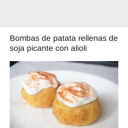
Primeros para
¡A dipear!
brillar
Bombas de patata rellenas de
Segundos
soja picante con alioli
irresistibles
Los más completos
Las Hamburguesas
más Top
Los más dulces