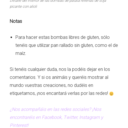
Detalle del interior de las bombas de patata rellenas de soja
picante con alioli
Notas
Para hacer estas bombas libres de gluten, sólo
tenéis que utilizar pan rallado sin gluten, como el de
maíz.
Si tenéis cualquier duda, nos la podéis dejar en los
comentarios. Y si os animáis y queréis mostrar al
mundo vuestras creaciones, no dudéis en
etiquetarnos, ¡nos encantará verlas por las redes!
¿Nos acompañáis en las redes sociales? ¡Nos
encontraréis en Facebook, Twitter, Instagram y
Pinterest!