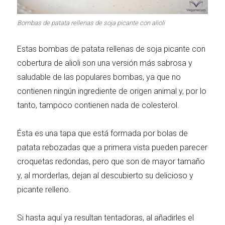
Carnes 2.0
Bella Italia
Bombas de patata rellenas de soja picante con alioli
Estas bombas de patata rellenas de soja picante con
cobertura de alioli son una versión más sabrosa y
La salsa ideal
Los imprescindibles
saludable de las populares bombas, ya que no
contienen ningún ingrediente de origen animal y, por lo
tanto, tampoco contienen nada de colesterol.
Ésta es una tapa que está formada por bolas de
patata rebozadas que a primera vista pueden parecer
Días de fiesta
Cocina de invierno
croquetas redondas, pero que son de mayor tamaño
y, al morderlas, dejan al descubierto su delicioso y
picante relleno.
Las mejores recetas
Si hasta aquí ya resultan tentadoras, al añadirles el
con calabaza