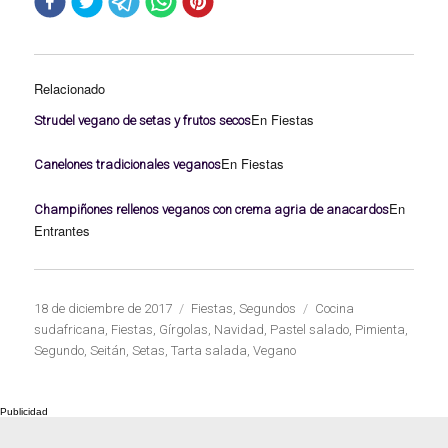
Relacionado
En Fiestas
Strudel vegano de setas y frutos secos
En Fiestas
Canelones tradicionales veganos
En
Champiñones rellenos veganos con crema agria de anacardos
Entrantes
Publicado
Categorías
Etiquetas
18 de diciembre de 2017
Fiestas
,
Segundos
Cocina
el
sudafricana
,
Fiestas
,
Gírgolas
,
Navidad
,
Pastel salado
,
Pimienta
,
Segundo
,
Seitán
,
Setas
,
Tarta salada
,
Vegano