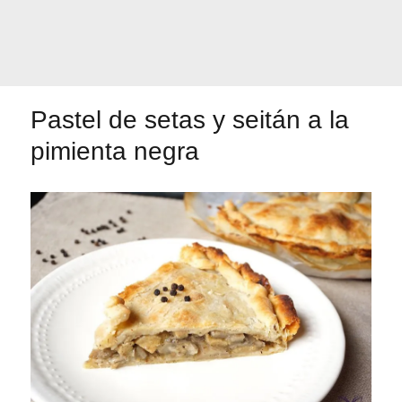
Primeros para
¡A dipear!
brillar
Pastel de setas y seitán a la
Segundos
pimienta negra
irresistibles
Los más completos
Las Hamburguesas
más Top
Los más dulces