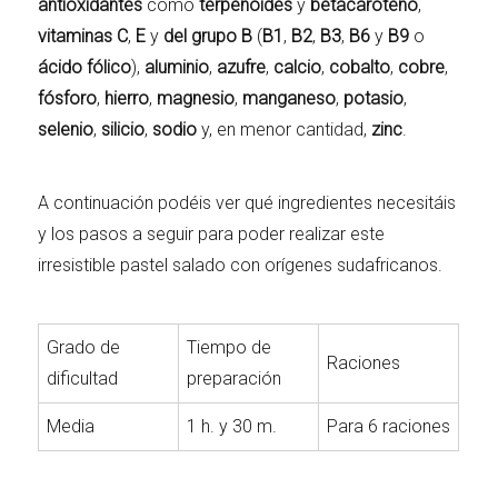
antioxidantes
como
terpenoides
y
betacaroteno
,
vitaminas
C
,
E
y
del grupo B
(
B1
,
B2
,
B3
,
B6
y
B9
o
ácido fólico
),
aluminio
,
azufre
,
calcio
,
cobalto
,
cobre
,
fósforo
,
hierro
,
magnesio
,
manganeso
,
potasio
,
selenio
,
silicio
,
sodio
y, en menor cantidad,
zinc
.
A continuación podéis ver qué ingredientes necesitáis
y los pasos a seguir para poder realizar este
irresistible pastel salado con orígenes sudafricanos.
Grado de
Tiempo de
Raciones
dificultad
preparación
Media
1 h. y 30 m.
Para 6 raciones