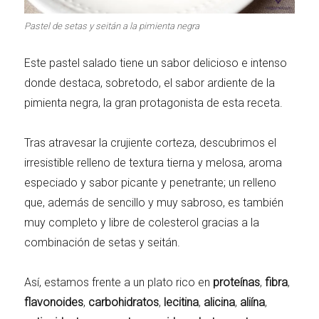
Carnes 2.0
Bella Italia
Pastel de setas y seitán a la pimienta negra
Este pastel salado tiene un sabor delicioso e intenso
donde destaca, sobretodo, el sabor ardiente de la
pimienta negra, la gran protagonista de esta receta.
La salsa ideal
Los imprescindibles
Tras atravesar la crujiente corteza, descubrimos el
irresistible relleno de textura tierna y melosa, aroma
especiado y sabor picante y penetrante; un relleno
que, además de sencillo y muy sabroso, es también
Días de fiesta
Cocina de invierno
muy completo y libre de colesterol gracias a la
combinación de setas y seitán.
Así, estamos frente a un plato rico en
proteínas
,
fibra
,
Las mejores recetas
flavonoides
,
carbohidratos
,
lecitina
,
alicina
,
aliína
,
con calabaza