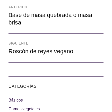
de
ANTERIOR
entradas
Anterior
Base de masa quebrada o masa
brisa
SIGUIENTE
Siguiente
Roscón de reyes vegano
CATEGORÍAS
Básicos
Carnes vegetales