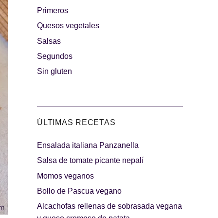
Primeros
rguesas
Quesos vegetales
Los más dulces
Salsas
Segundos
Sin gluten
ÚLTIMAS RECETAS
Ensalada italiana Panzanella
indibles
Días de fiesta
Salsa de tomate picante nepalí
Momos veganos
Bollo de Pascua vegano
Alcachofas rellenas de sobrasada vegana