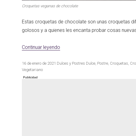
Croquetas veganas de chocolate
Estas croquetas de chocolate son unas croquetas dif
golosos y a quienes les encanta probar cosas nuevas
«Croquetas veganas de chocolate»
Continuar leyendo
Publicado
Categorías
Etiquetas
16 de enero de 2021
Dulces y Postres
Dulce
,
Postre
,
Croquetas
,
Cro
el
Vegetariano