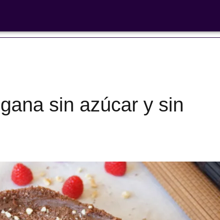
 libre'
gana sin azúcar y sin
Ensaladas de
legumbres
Cocina en F