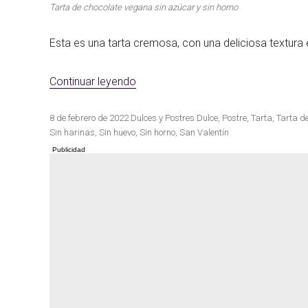
Tarta de chocolate vegana sin azúcar y sin horno
Esta es una tarta cremosa, con una deliciosa textura
Las mejores re
Cocina de invierno
con calabaza
«Tarta de chocolate vegana sin azú
Continuar leyendo
Publicado
Categorías
Etiquetas
8 de febrero de 2022
Dulces y Postres
Dulce
,
Postre
,
Tarta
,
Tarta de
el
Sin harinas
,
Sin huevo
,
Sin horno
,
San Valentín