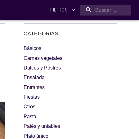
FILTROS
CATEGORÍAS
Básicos
Carnes vegetales
Dulces y Postres
Ensalada
amilia
¡A dipear!
Entrantes
Fiestas
Otros
Pasta
Patés y untables
Plato único