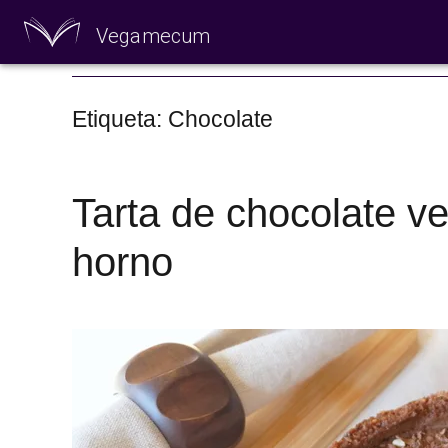
Vegamecum
Especial 'Al aire
Etiqueta: Chocolate
Tarta de chocolate ve
horno
🎉 Sant Joan 🎉