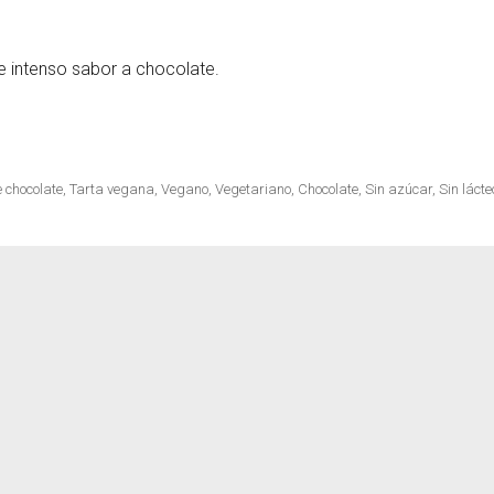
 e intenso sabor a chocolate.
cetas
car y sin horno»
 chocolate
,
Tarta vegana
,
Vegano
,
Vegetariano
,
Chocolate
,
Sin azúcar
,
Sin lácte