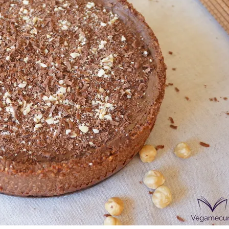
Las Hambu
stibles
Los más completos
más Top
La salsa ideal
Los impresc