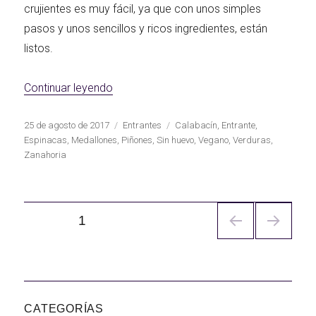
crujientes es muy fácil, ya que con unos simples
pasos y unos sencillos y ricos ingredientes, están
listos.
«Medallones de espinaca, zanahoria, cal
Continuar leyendo
Publicado
Categorías
Etiquetas
25 de agosto de 2017
Entrantes
Calabacín
,
Entrante
,
el
Espinacas
,
Medallones
,
Piñones
,
Sin huevo
,
Vegano
,
Verduras
,
Zanahoria
Navegación
PÁGINA
1
de
entradas
CATEGORÍAS