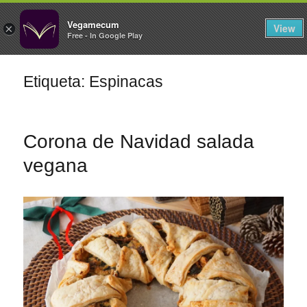
FILTROS
Vegamecum
View
×
Free - In Google Play
Especial 'Al aire libre'
Etiqueta: Espinacas
Ensaladas de
🎉 Sant Joan 🎉
legumbres
Corona de Navidad salada
vegana
Primeros para
Cocina en Familia
¡A dipear!
brillar