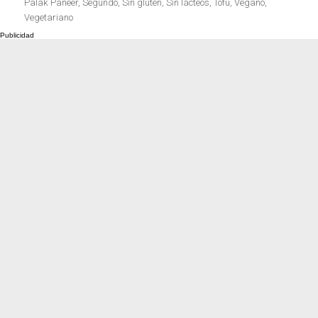
el
Palak Paneer
,
Segundo
,
Sin gluten
,
Sin lácteos
,
Tofu
,
Vegano
,
Vegetariano