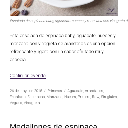
Ensalada de espinaca baby, aguacate, nueces y manzana con vinagreta 
Esta ensalada de espinaca baby, aguacate, nueces y
manzana con vinagreta de arándanos es una opción
refrescante y ligera con un sabor afrutado muy
especial.
«Ensalada de espinaca baby, aguacate, 
Continuar leyendo
Publicado
Categorías
Etiquetas
26 de mayo de 2018
Primeros
Aguacate
,
Arándanos
,
el
Ensalada
,
Espinacas
,
Manzana
,
Nueces
,
Primero
,
Raw
,
Sin gluten
,
Vegano
,
Vinagreta
Medallones de espinaca,