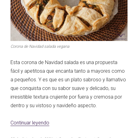
Segundos
Las Hamburguesas
irresistibles
Los más completos
más Top
Corona de Navidad salada vegana
Los más dulces
Carnes 2.0
Bella Italia
Esta corona de Navidad salada es una propuesta
fácil y apetitosa que encanta tanto a mayores como
a pequeños. Y es que es un plato sabroso y llamativo
que conquista con su sabor suave y delicado, su
La salsa ideal
Los imprescindibles
Días de fiesta
irresistible textura crujiente por fuera y cremosa por
dentro y su vistoso y navideño aspecto.
«Corona de Navidad salada vegana»
Continuar leyendo
Las mejores recetas