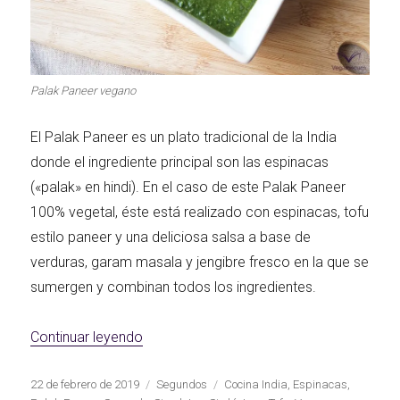
Palak Paneer vegano
El Palak Paneer es un plato tradicional de la India
donde el ingrediente principal son las espinacas
(«palak» en hindi). En el caso de este Palak Paneer
100% vegetal, éste está realizado con espinacas, tofu
estilo paneer y una deliciosa salsa a base de
verduras, garam masala y jengibre fresco en la que se
sumergen y combinan todos los ingredientes.
«Palak paneer vegano»
Continuar leyendo
Publicado
Categorías
Etiquetas
22 de febrero de 2019
Segundos
Cocina India
,
Espinacas
,