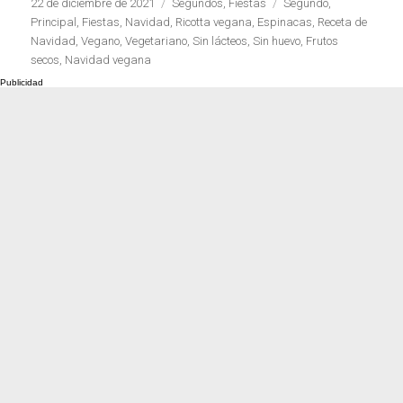
Publicado
Categorías
Etiquetas
22 de diciembre de 2021
Segundos
,
Fiestas
Segundo
,
Cocina de invierno
con calabaza
el
Principal
,
Fiestas
,
Navidad
,
Ricotta vegana
,
Espinacas
,
Receta de
Navidad
,
Vegano
,
Vegetariano
,
Sin lácteos
,
Sin huevo
,
Frutos
secos
,
Navidad vegana