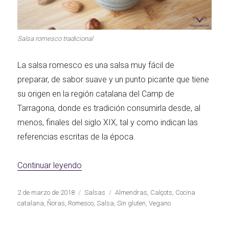
Salsa romesco tradicional
La salsa romesco es una salsa muy fácil de
preparar, de sabor suave y un punto picante que tiene
su origen en la región catalana del Camp de
Tarragona, donde es tradición consumirla desde, al
menos, finales del siglo XIX, tal y como indican las
referencias escritas de la época.
«Salsa romesco tradicional»
Continuar leyendo
Publicado
Categorías
Etiquetas
2 de marzo de 2018
Salsas
Almendras
,
Calçots
,
Cocina
el
catalana
,
Ñoras
,
Romesco
,
Salsa
,
Sin gluten
,
Vegano