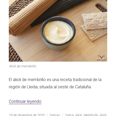
Alioli de membrillo
El alioli de membrillo es una receta tradicional de la
región de Lleida, situada al oeste de Cataluña.
«Alioli de membrillo»
Continuar leyendo
Publicado
Categorías
Etiquetas
19 de diciembre de 2020
Salsas
Salsa
,
Alioli
,
Membrillo
,
Alioli