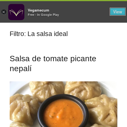
FILTROS
Vegamecum
View
×
Free - In Google Play
Especial 'Al aire libre'
Filtro: La salsa ideal
🎉 Sant Joan 🎉
Salsa de tomate picante
nepalí
Ensaladas de
legumbres
Cocina en Familia