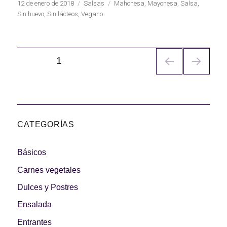
Publicado
Categorías
Etiquetas
12 de enero de 2018
Salsas
Mahonesa
,
Mayonesa
,
Salsa
,
el
Sin huevo
,
Sin lácteos
,
Vegano
Navegación
PÁGINA
1
de
entradas
CATEGORÍAS
Básicos
Carnes vegetales
Dulces y Postres
Ensalada
Entrantes