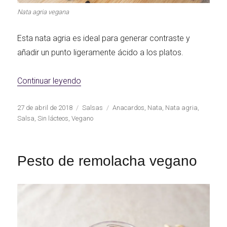
Nata agria vegana
Esta nata agria es ideal para generar contraste y
añadir un punto ligeramente ácido a los platos.
«Nata agria vegana»
Continuar leyendo
Publicado
Categorías
Etiquetas
27 de abril de 2018
Salsas
Anacardos
,
Nata
,
Nata agria
,
el
Salsa
,
Sin lácteos
,
Vegano
Pesto de remolacha vegano