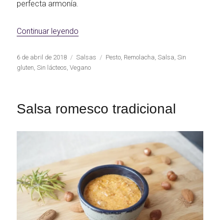
perfecta armonía.
«Pesto de remolacha vegano»
Continuar leyendo
Publicado
Categorías
Etiquetas
6 de abril de 2018
Salsas
Pesto
,
Remolacha
,
Salsa
,
Sin
el
gluten
,
Sin lácteos
,
Vegano
Salsa romesco tradicional