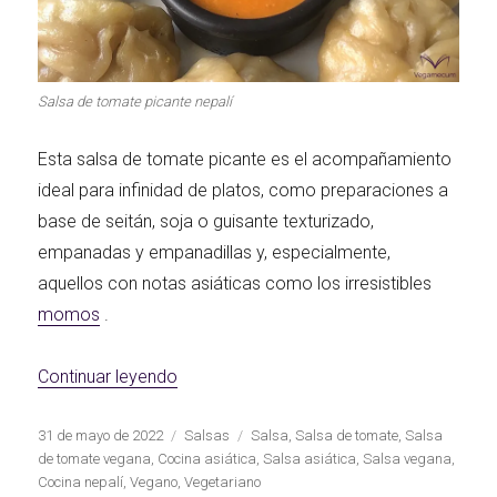
Primeros para
¡A dipear!
brillar
Salsa de tomate picante nepalí
Esta salsa de tomate picante es el acompañamiento
Segundos
irresistibles
Los más completos
ideal para infinidad de platos, como preparaciones a
base de seitán, soja o guisante texturizado,
empanadas y empanadillas y, especialmente,
aquellos con notas asiáticas como los irresistibles
momos
.
Las Hamburguesas
más Top
Los más dulces
«Salsa de tomate picante nepalí»
Continuar leyendo
Publicado
Categorías
Etiquetas
31 de mayo de 2022
Salsas
Salsa
,
Salsa de tomate
,
Salsa
el
de tomate vegana
,
Cocina asiática
,
Salsa asiática
,
Salsa vegana
,
Cocina nepalí
,
Vegano
,
Vegetariano