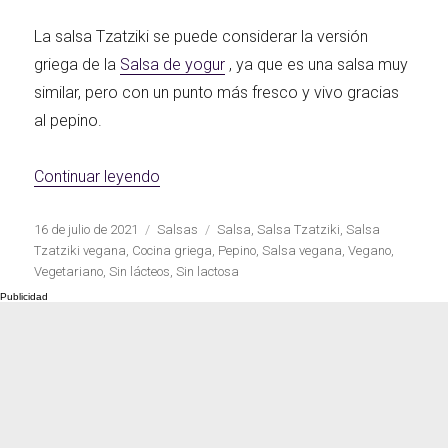
La salsa Tzatziki se puede considerar la versión
griega de la
Salsa de yogur
, ya que es una salsa muy
similar, pero con un punto más fresco y vivo gracias
al pepino.
«Salsa Tzatziki vegana casera»
Continuar leyendo
Publicado
Categorías
Etiquetas
16 de julio de 2021
Salsas
Salsa
,
Salsa Tzatziki
,
Salsa
el
Tzatziki vegana
,
Cocina griega
,
Pepino
,
Salsa vegana
,
Vegano
,
Vegetariano
,
Sin lácteos
,
Sin lactosa