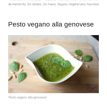
el
de membrillo
,
Sin lácteos
,
Sin huevo
,
Vegano
,
Vegetariano
,
Navidad
Pesto vegano alla genovese
Pesto vegano ‘alla genovese’