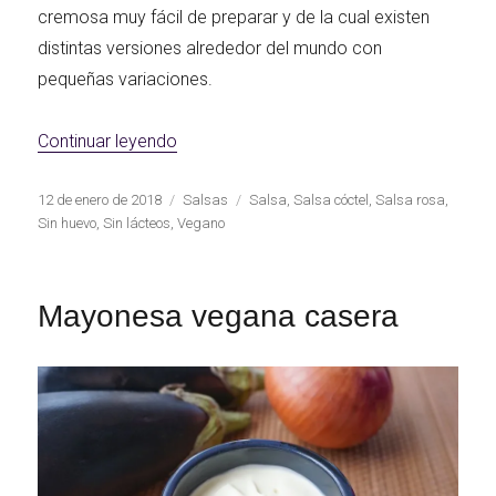
cremosa muy fácil de preparar y de la cual existen
distintas versiones alrededor del mundo con
pequeñas variaciones.
«Salsa rosa o salsa cóctel vegana»
Continuar leyendo
Publicado
Categorías
Etiquetas
12 de enero de 2018
Salsas
Salsa
,
Salsa cóctel
,
Salsa rosa
,
el
Sin huevo
,
Sin lácteos
,
Vegano
Mayonesa vegana casera