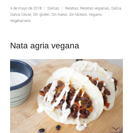
Publicado
Categorías
Etiquetas
4 de mayo de 2018
Salsas
Recetas
,
Recetas veganas
,
Salsa
,
el
Salsa César
,
Sin gluten
,
Sin huevo
,
Sin lácteos
,
Vegano
,
Vegetariano
Nata agria vegana