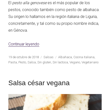
El
pesto
alla genovese
es el más popular de los
pestos, conocido también como pesto de albahaca.
Su origen lo hallamos en la región italiana de Liguria,
concretamente, y tal como su propio nombre indica,
en Génova.
«Pesto vegano alla genovese»
Continuar leyendo
Publicado
Categorías
Etiquetas
19 de octubre de 2018
Salsas
Albahaca
,
Cocina italiana
,
el
Pasta
,
Pesto
,
Salsa
,
Sin gluten
,
Sin lactosa
,
Vegano
,
Vegetariano
Salsa césar vegana